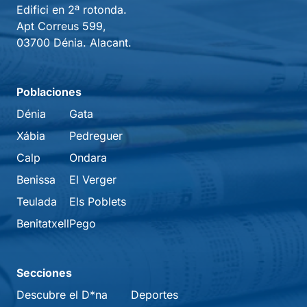
Edifici en 2ª rotonda.
Apt Correus 599,
03700 Dénia. Alacant.
Poblaciones
Dénia
Gata
Xábia
Pedreguer
Calp
Ondara
Benissa
El Verger
Teulada
Els Poblets
Benitatxell
Pego
Secciones
Descubre el D*na
Deportes