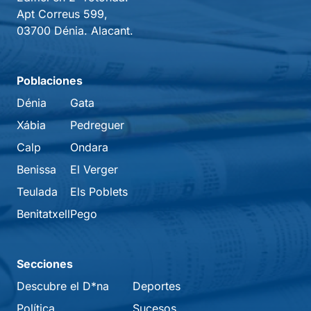
Apt Correus 599,
03700 Dénia. Alacant.
Poblaciones
Dénia
Gata
Xábia
Pedreguer
Calp
Ondara
Benissa
El Verger
Teulada
Els Poblets
Benitatxell
Pego
Secciones
Descubre el D*na
Deportes
Política
Sucesos