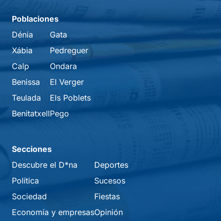
Poblaciones
Dénia
Gata
Xábia
Pedreguer
Calp
Ondara
Benissa
El Verger
Teulada
Els Poblets
Benitatxell
Pego
Secciones
Descubre el D*na
Deportes
Política
Sucesos
Sociedad
Fiestas
Economía y empresas
Opinión