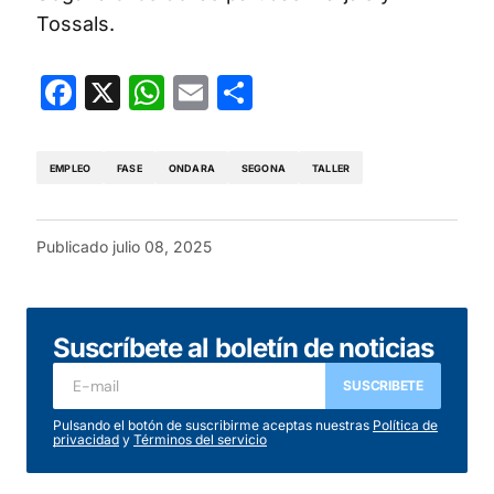
Tossals.
Facebook
X
WhatsApp
Email
Compartir
EMPLEO
FASE
ONDARA
SEGONA
TALLER
Publicado
julio 08, 2025
Suscríbete al boletín de noticias
SUSCRIBETE
Pulsando el botón de suscribirme aceptas nuestras
Política de
privacidad
y
Términos del servicio