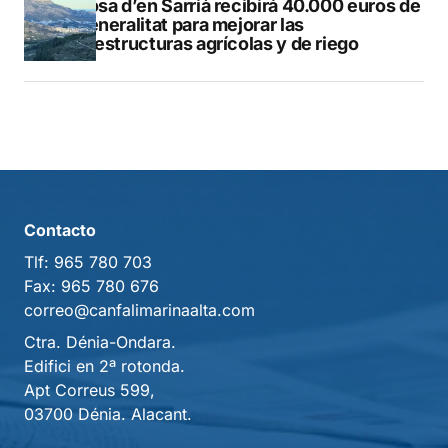
Callosa d’en Sarrià recibirá 40.000 euros de
la Generalitat para mejorar las
infraestructuras agrícolas y de riego
Contacto
Tlf:
965 780 703
Fax:
965 780 676
correo@canfalimarinaalta.com
Ctra. Dénia-Ondara.
Edifici en 2ª rotonda.
Apt Correus 599,
03700 Dénia. Alacant.