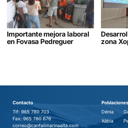
Importante mejora laboral
Desarrol
en Fovasa Pedreguer
zona Xo
Contacto
Poblacione
Tlf:
965 780 703
Dénia
G
Fax:
965 780 676
Xábia
P
correo@canfalimarinaalta.com