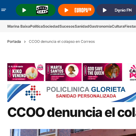
.
.
.
Marina Baixa
Política
Sociedad
Sucesos
Sanidad
Gastronomía
Cultura
Fiesta
Portada
CCOO denuncia el colapso en Correos
CCOO denuncia el co