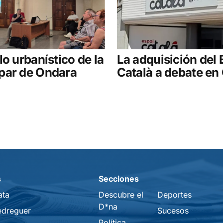
lo urbanístico de la
La adquisición del 
par de Ondara
Català a debate en
s
Secciones
ata
Descubre el
Deportes
D*na
edreguer
Sucesos
Política