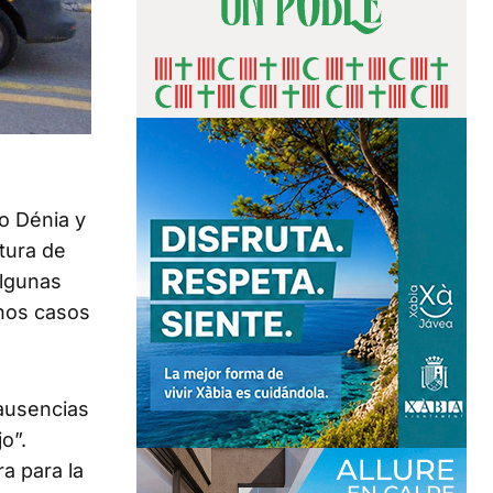
o Dénia y
tura de
algunas
unos casos
ausencias
o”.
a para la