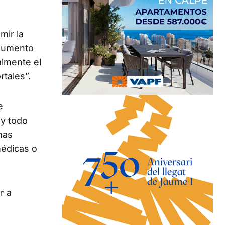
mir la
 aumento
almente el
rtales”.
e
 y todo
nas
médicas o
r a