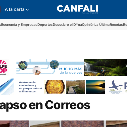
A la carta
s
Economía y Empresas
Deportes
Descubre el D*na
Opinión
La Última
Recetas
Re
lapso en Correos