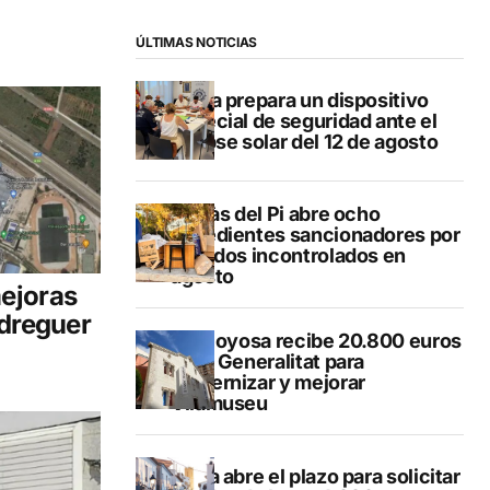
ÚLTIMAS NOTICIAS
Xàbia prepara un dispositivo
especial de seguridad ante el
eclipse solar del 12 de agosto
L’Alfàs del Pi abre ocho
expedientes sancionadores por
vertidos incontrolados en
agosto
ejoras
edreguer
Villajoyosa recibe 20.800 euros
de la Generalitat para
modernizar y mejorar
Vilamuseu
Altea abre el plazo para solicitar