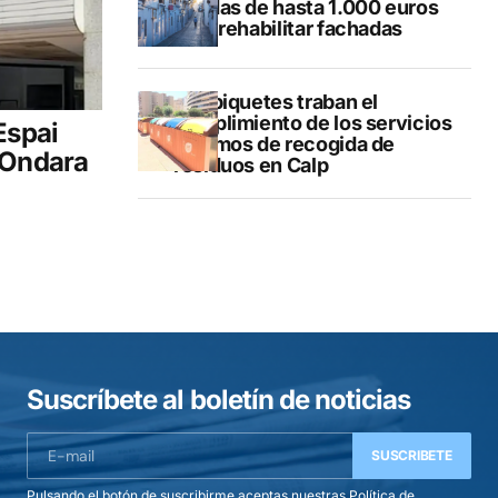
ayudas de hasta 1.000 euros
para rehabilitar fachadas
Los piquetes traban el
cumplimiento de los servicios
Espai
mínimos de recogida de
 Ondara
residuos en Calp
Suscríbete al boletín de noticias
SUSCRIBETE
Pulsando el botón de suscribirme aceptas nuestras
Política de