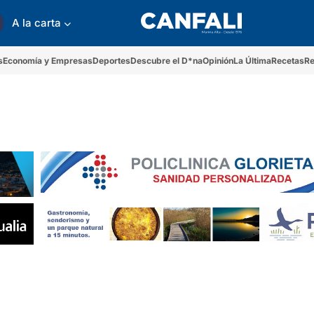
A la carta
s
Economía y Empresas
Deportes
Descubre el D*na
Opinión
La Última
Recetas
Re