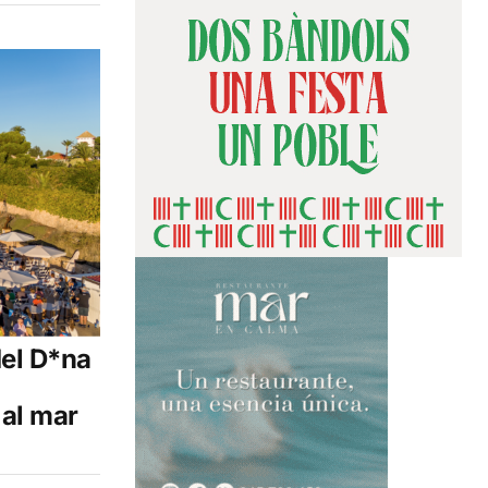
del D*na
 al mar