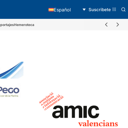
Suscribete
Español
portajes
Hemeroteca