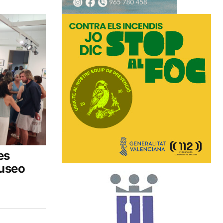
es
Museo