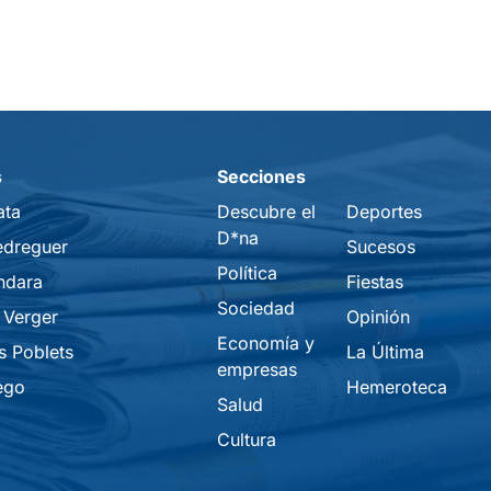
s
Secciones
ata
Descubre el
Deportes
D*na
edreguer
Sucesos
Política
ndara
Fiestas
Sociedad
 Verger
Opinión
Economía y
s Poblets
La Última
empresas
ego
Hemeroteca
Salud
Cultura