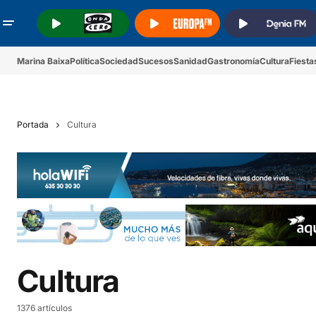
.
.
.
Marina Baixa
Política
Sociedad
Sucesos
Sanidad
Gastronomía
Cultura
Fiesta
Portada
Cultura
Cultura
1376 artículos