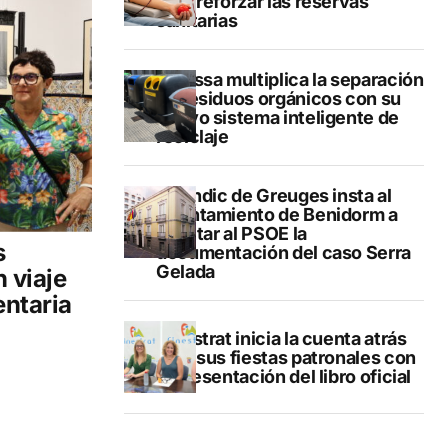
para reforzar las reservas
sanitarias
Benissa multiplica la separación
de residuos orgánicos con su
nuevo sistema inteligente de
reciclaje
El Síndic de Greuges insta al
Ayuntamiento de Benidorm a
facilitar al PSOE la
s
documentación del caso Serra
Gelada
 viaje
entaria
Finestrat inicia la cuenta atrás
para sus fiestas patronales con
la presentación del libro oficial