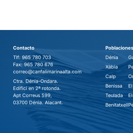
Contacto
Poblacione
Tlf:
965 780 703
Dénia
G
Fax:
965 780 676
Xábia
P
correo@canfalimarinaalta.com
Calp
O
Ctra. Dénia-Ondara.
Benissa
El
Edifici en 2ª rotonda.
Apt Correus 599,
Teulada
El
03700 Dénia. Alacant.
Benitatxell
P