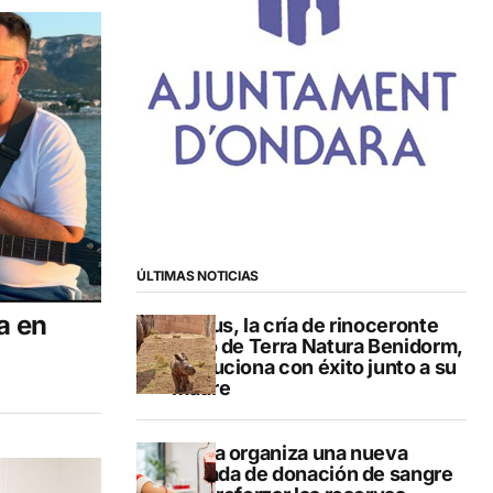
ÚLTIMAS NOTICIAS
a en
Brutus, la cría de rinoceronte
indio de Terra Natura Benidorm,
evoluciona con éxito junto a su
madre
Dénia organiza una nueva
jornada de donación de sangre