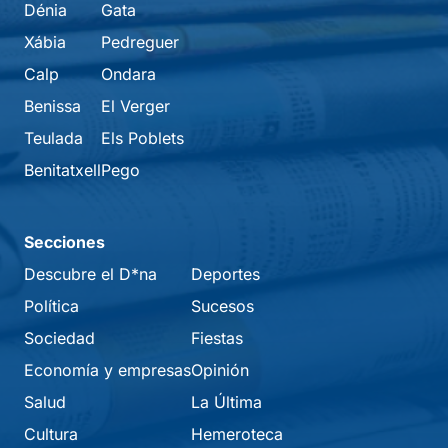
Dénia
Gata
Xábia
Pedreguer
Calp
Ondara
Benissa
El Verger
Teulada
Els Poblets
Benitatxell
Pego
Secciones
Descubre el D*na
Deportes
Política
Sucesos
Sociedad
Fiestas
Economía y empresas
Opinión
Salud
La Última
Cultura
Hemeroteca