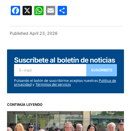
Facebook
X
WhatsApp
Email
Share
Published
April 23, 2026
Suscríbete al boletín de noticias
SUSCRIBETE
Pulsando el botón de suscribirme aceptas nuestras
Política de
privacidad
y
Términos del servicio
CONTINÚA LEYENDO