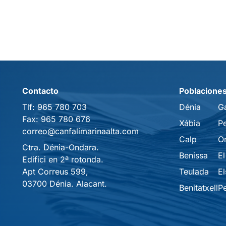
Contacto
Poblacione
Tlf:
965 780 703
Dénia
G
Fax:
965 780 676
Xábia
P
correo@canfalimarinaalta.com
Calp
O
Ctra. Dénia-Ondara.
Benissa
El
Edifici en 2ª rotonda.
Apt Correus 599,
Teulada
El
03700 Dénia. Alacant.
Benitatxell
P