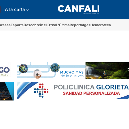
A la carta
preses
Esports
Descobreix el D*na
L'Última
Reportatges
Hemeroteca