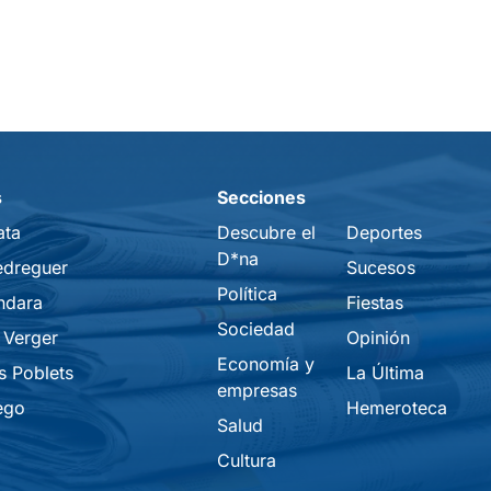
s
Secciones
ata
Descubre el
Deportes
D*na
edreguer
Sucesos
Política
ndara
Fiestas
Sociedad
 Verger
Opinión
Economía y
s Poblets
La Última
empresas
ego
Hemeroteca
Salud
Cultura