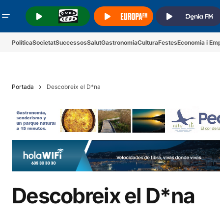
.
.
.
Política
Societat
Successos
Salut
Gastronomia
Cultura
Festes
Economia i Em
Portada
Descobreix el D*na
Descobreix el D*na