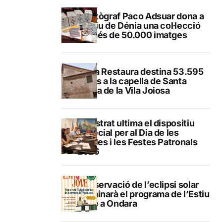
El fotògraf Paco Adsuar dona a
l’Arxiu de Dénia una col·lecció
de més de 50.000 imatges
El Pla Restaura destina 53.595
euros a la capella de Santa
Marta de la Vila Joiosa
Finestrat ultima el dispositiu
especial per al Dia de les
Paelles i les Festes Patronals
2026
L’observació de l’eclipsi solar
culminarà el programa de l’Estiu
Jove a Ondara