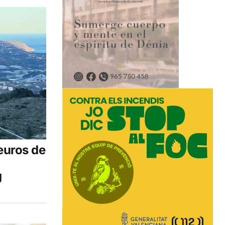
euros de
g