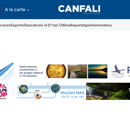
A la carta
preses
Esports
Descobreix el D*na
L'Última
Reportatges
Hemeroteca