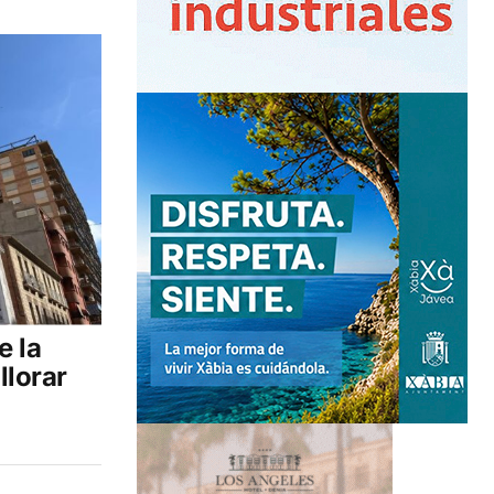
e la
llorar