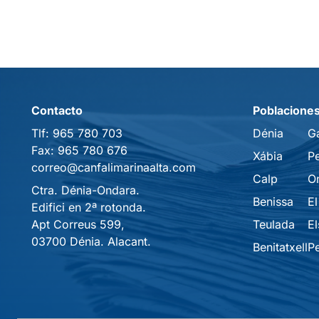
Contacto
Poblacione
Tlf:
965 780 703
Dénia
G
Fax:
965 780 676
Xábia
P
correo@canfalimarinaalta.com
Calp
O
Ctra. Dénia-Ondara.
Benissa
El
Edifici en 2ª rotonda.
Apt Correus 599,
Teulada
El
03700 Dénia. Alacant.
Benitatxell
P