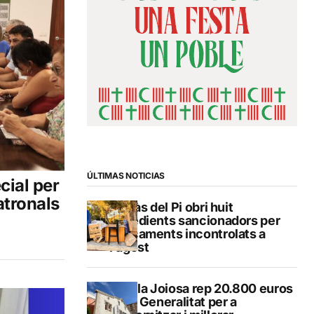
ÚLTIMAS NOTICIAS
cial per
Patronals
L’Alfàs del Pi obri huit
expedients sancionadors per
abocaments incontrolats a
l’agost
La Vila Joiosa rep 20.800 euros
de la Generalitat per a