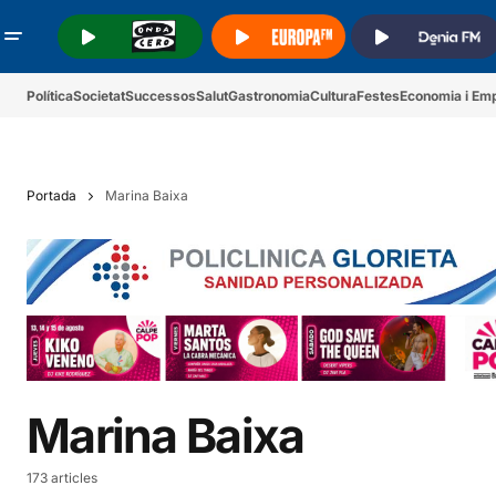
.
.
.
Política
Societat
Successos
Salut
Gastronomia
Cultura
Festes
Economia i Em
Portada
Marina Baixa
Marina Baixa
173 articles