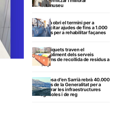
modernitzar i millorar
Vilamuseu
Altea obri el termini per a
sol·licitar ajudes de fins a 1.000
euros per a rehabilitar façanes
Els piquets traven el
compliment dels serveis
mínims de recollida de residus a
Calp
Callosa d’en Sarrià rebrà 40.000
euros de la Generalitat per a
millorar les infraestructures
agrícoles i de reg