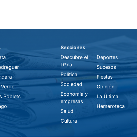
s
Secciones
ata
Descubre el
Deportes
D*na
edreguer
Sucesos
Política
ndara
Fiestas
Sociedad
 Verger
Opinión
Economía y
s Poblets
La Última
empresas
ego
Hemeroteca
Salud
Cultura