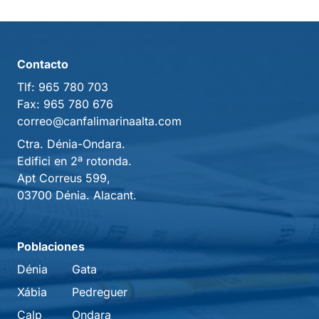
Contacto
Tlf:
965 780 703
Fax:
965 780 676
correo@canfalimarinaalta.com
Ctra. Dénia-Ondara.
Edifici en 2ª rotonda.
Apt Correus 599,
03700 Dénia. Alacant.
Poblaciones
Dénia
Gata
Xábia
Pedreguer
Calp
Ondara