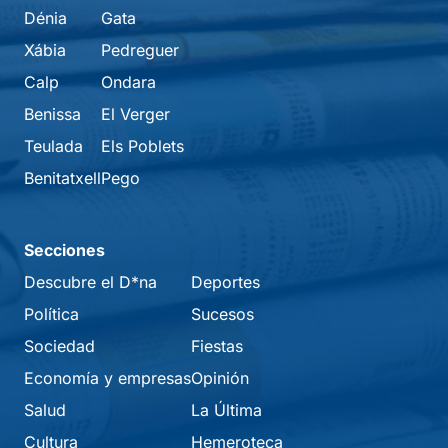
Dénia
Gata
Xábia
Pedreguer
Calp
Ondara
Benissa
El Verger
Teulada
Els Poblets
Benitatxell
Pego
Secciones
Descubre el D*na
Deportes
Política
Sucesos
Sociedad
Fiestas
Economía y empresas
Opinión
Salud
La Última
Cultura
Hemeroteca