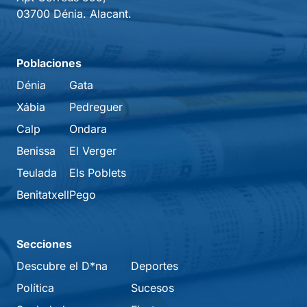
03700 Dénia. Alacant.
Poblaciones
Dénia
Gata
Xábia
Pedreguer
Calp
Ondara
Benissa
El Verger
Teulada
Els Poblets
Benitatxell
Pego
Secciones
Descubre el D*na
Deportes
Política
Sucesos