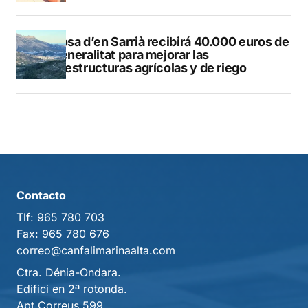
Callosa d’en Sarrià recibirá 40.000 euros de
la Generalitat para mejorar las
infraestructuras agrícolas y de riego
Contacto
Tlf:
965 780 703
Fax:
965 780 676
correo@canfalimarinaalta.com
Ctra. Dénia-Ondara.
Edifici en 2ª rotonda.
Apt Correus 599,