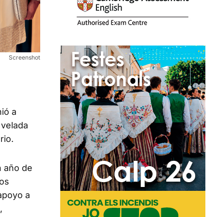
Screenshot
ió a
 velada
rio.
n año de
los
 apoyo a
,