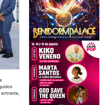
a
nguidos
 entrante,