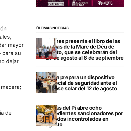
ión
ÚLTIMAS NOTICIAS
ales,
Duanes presenta el libro de las
 dar mayor
fiestas de la Mare de Déu de
Loreto, que se celebrarán del
o para su
29 de agosto al 8 de septiembre
no dejar
Xàbia prepara un dispositivo
especial de seguridad ante el
; macera;
eclipse solar del 12 de agosto
L’Alfàs del Pi abre ocho
ía de
expedientes sancionadores por
vertidos incontrolados en
agosto