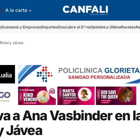
A la carta
s
Economía y Empresas
Deportes
Descubre el D*na
Opinión
La Última
Recetas
Re
 Rotary Jávea
a a Ana Vasbinder en l
y Jávea