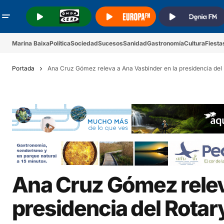
.
.
.
Marina Baixa
Política
Sociedad
Sucesos
Sanidad
Gastronomía
Cultura
Fiesta
Portada
Ana Cruz Gómez releva a Ana Vasbinder en la presidencia del
Ana Cruz Gómez relev
presidencia del Rotar