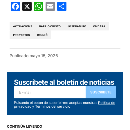
Facebook
X
WhatsApp
Email
Compartir
ACTUACIONS
BARRIO CRISTO
JOSÉ RAMIRO
ONDARA
PROYECTOS
REUNIÓ
Publicado
mayo 15, 2026
Suscríbete al boletín de noticias
SUSCRIBETE
Pulsando el botón de suscribirme aceptas nuestras
Política de
privacidad
y
Términos del servicio
CONTINÚA LEYENDO