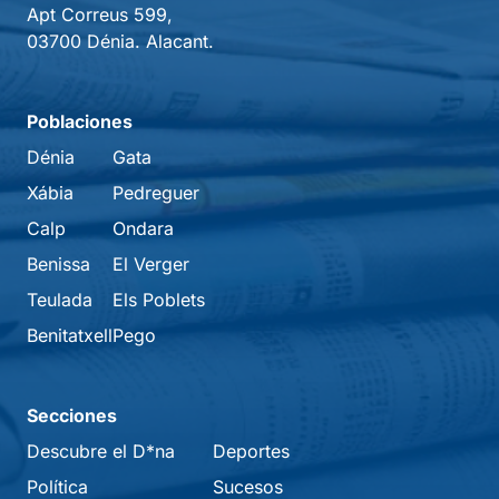
Apt Correus 599,
03700 Dénia. Alacant.
Poblaciones
Dénia
Gata
Xábia
Pedreguer
Calp
Ondara
Benissa
El Verger
Teulada
Els Poblets
Benitatxell
Pego
Secciones
Descubre el D*na
Deportes
Política
Sucesos