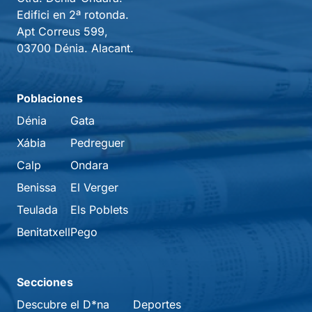
Edifici en 2ª rotonda.
Apt Correus 599,
03700 Dénia. Alacant.
Poblaciones
Dénia
Gata
Xábia
Pedreguer
Calp
Ondara
Benissa
El Verger
Teulada
Els Poblets
Benitatxell
Pego
Secciones
Descubre el D*na
Deportes