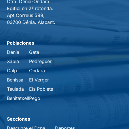
Ctra. Dénia-Ondara.
Edifici en 2ª rotonda.
Apt Correus 599,
03700 Dénia. Alacant.
Poblaciones
Dénia
Gata
Xábia
Pedreguer
Calp
Ondara
Benissa
El Verger
Teulada
Els Poblets
Benitatxell
Pego
Secciones
Descubre el D*na
Deportes