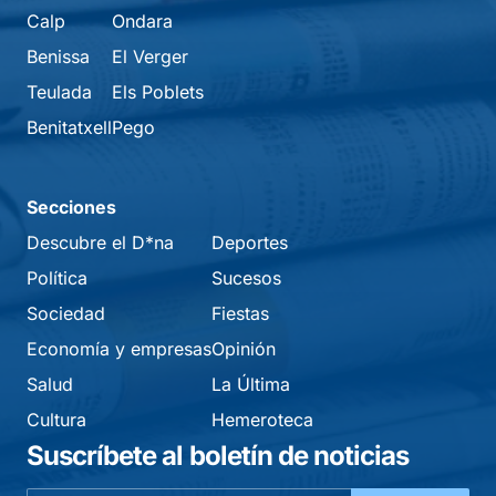
Calp
Ondara
Benissa
El Verger
Teulada
Els Poblets
Benitatxell
Pego
Secciones
Descubre el D*na
Deportes
Política
Sucesos
Sociedad
Fiestas
Economía y empresas
Opinión
Salud
La Última
Cultura
Hemeroteca
Suscríbete al boletín de noticias