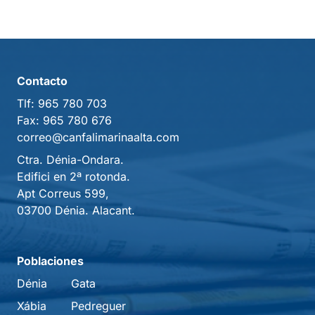
Contacto
Tlf:
965 780 703
Fax:
965 780 676
correo@canfalimarinaalta.com
Ctra. Dénia-Ondara.
Edifici en 2ª rotonda.
Apt Correus 599,
03700 Dénia. Alacant.
Poblaciones
Dénia
Gata
Xábia
Pedreguer