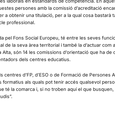
cies laborals en estàndards de competència. En aque
questes persones amb la comissió d’acreditació enc
r a obtenir una titulació, per a la qual cosa bastarà 
le professional.
da pel Fons Social Europeu, té entre les seves funci
l de la seva àrea territorial i també la d’actuar com 
 Alta, són 14 les comissions d’orientació que ha de 
rientadors dels centres educatius.
 els centres d’FP, d’ESO o de Formació de Persones A
s formatius als quals pot tenir accés qualsevol perso
ue té la comarca i, si no troben aquí el que busquen,
udis”.