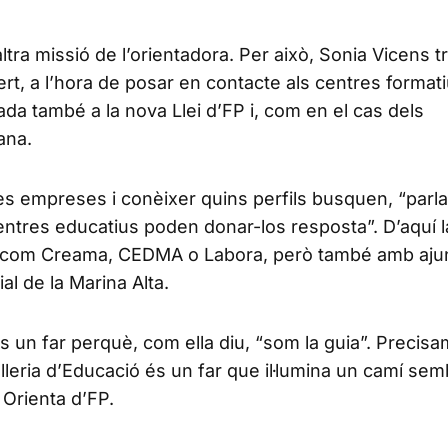
tra missió de l’orientadora. Per això, Sonia Vicens t
rt, a l’hora de posar en contacte als centres forma
ada també a la nova Llei d’FP i, com en el cas dels
ana.
es empreses i conèixer quins perfils busquen, “parla
entres educatius poden donar-los resposta”. D’aquí l
ats com Creama, CEDMA o Labora, però també amb aj
ial de la Marina Alta.
és un far perquè, com ella diu, “som la guia”. Precisa
lleria d’Educació és un far que il·lumina un camí sem
 Orienta d’FP.