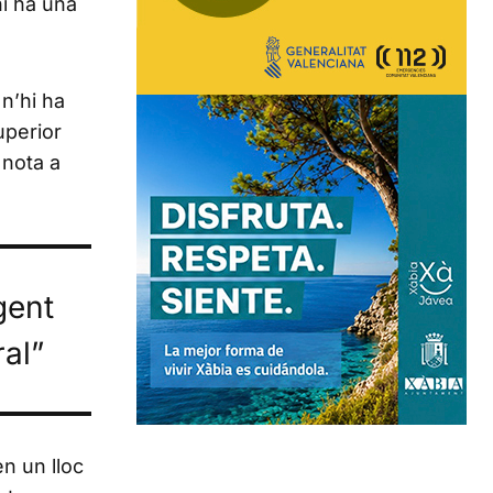
hi ha una
n’hi ha
uperior
 nota a
gent
al”
n un lloc