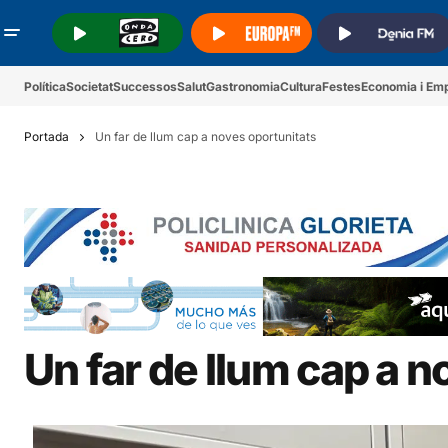
.
.
.
Política
Societat
Successos
Salut
Gastronomia
Cultura
Festes
Economia i Em
Portada
Un far de llum cap a noves oportunitats
Un far de llum cap a 