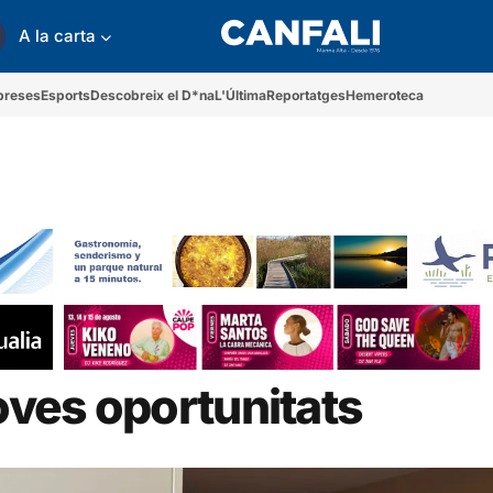
A la carta
preses
Esports
Descobreix el D*na
L'Última
Reportatges
Hemeroteca
noves oportunitats