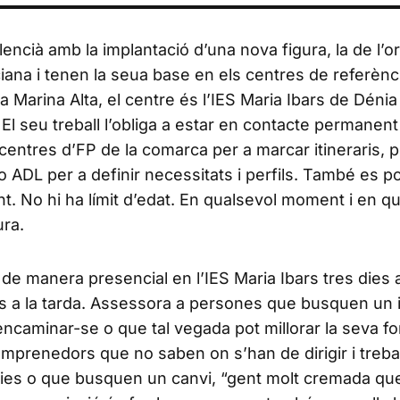
encià amb la implantació d’una nova figura, la de l’o
iana i tenen la seua base en els centres de referènc
a Marina Alta, el centre és l’IES Maria Ibars de Dénia 
 El seu treball l’obliga a estar en contacte permanen
 centres d’FP de la comarca per a marcar itineraris, 
ADL per a definir necessitats i perfils. També es po
t. No hi ha límit d’edat. En qualsevol moment i en q
ura.
 de manera presencial en l’IES Maria Ibars tres dies a
res a la tarda. Assessora a persones que busquen un i
ncaminar-se o que tal vegada pot millorar la seva f
emprenedors que no saben on s’han de dirigir i treba
cies o que busquen un canvi, “gent molt cremada qu