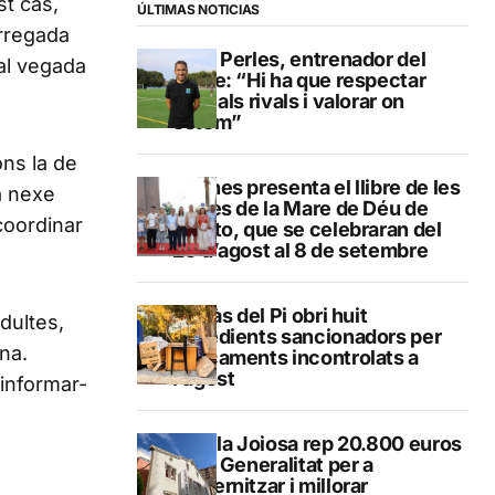
st cas,
ÚLTIMAS NOTICIAS
arregada
Pere Perles, entrenador del
tal vegada
Calpe: “Hi ha que respectar
molt als rivals i valorar on
estem”
ons la de
Duanes presenta el llibre de les
a nexe
festes de la Mare de Déu de
coordinar
Loreto, que se celebraran del
29 d’agost al 8 de setembre
L’Alfàs del Pi obri huit
dultes,
expedients sancionadors per
na.
abocaments incontrolats a
l’agost
 informar-
La Vila Joiosa rep 20.800 euros
de la Generalitat per a
modernitzar i millorar