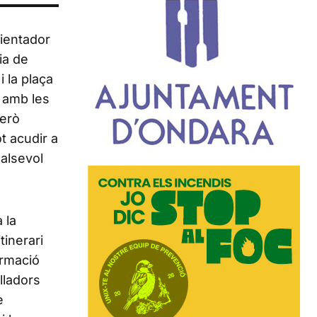
rientador
ia de
i la plaça
t amb les
però
t acudir a
ualsevol
 la
tinerari
ormació
lladors
e