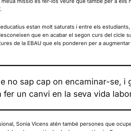
La meua missió és fer-los veure que també per a ells 
.
ducatius estan molt saturats i entre els estudiants, 
 desconeixen que en acabar el segon curs del cicle s
tures de la EBAU que els ponderen per a augmentar
ue no sap cap on encaminar-se, i 
fer un canvi en la seva vida labor
essional, Sonia Vicens atén també persones que ocupe