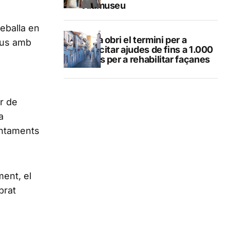
Vilamuseu
reballa en
Altea obri el termini per a
tius amb
sol·licitar ajudes de fins a 1.000
euros per a rehabilitar façanes
r de
a
untaments
ment, el
brat