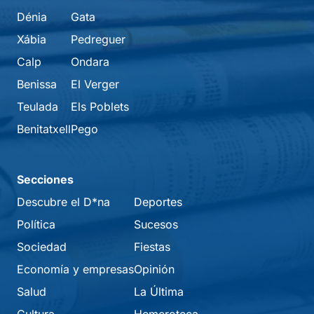
Dénia
Gata
Xábia
Pedreguer
Calp
Ondara
Benissa
El Verger
Teulada
Els Poblets
Benitatxell
Pego
Secciones
Descubre el D*na
Deportes
Política
Sucesos
Sociedad
Fiestas
Economía y empresas
Opinión
Salud
La Última