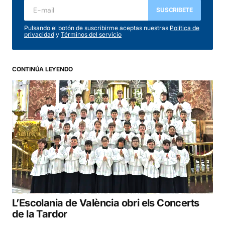
SUSCRIBETE
Pulsando el botón de suscribirme aceptas nuestras
Política de
privacidad
y
Términos del servicio
CONTINÚA LEYENDO
L’Escolania de València obri els Concerts
de la Tardor