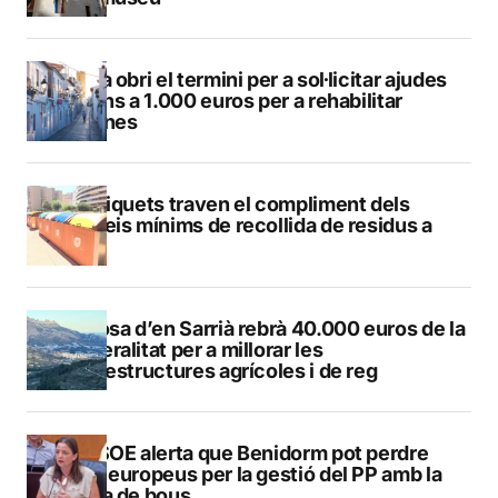
Altea obri el termini per a sol·licitar ajudes
de fins a 1.000 euros per a rehabilitar
façanes
Els piquets traven el compliment dels
serveis mínims de recollida de residus a
Calp
Callosa d’en Sarrià rebrà 40.000 euros de la
Generalitat per a millorar les
infraestructures agrícoles i de reg
El PSOE alerta que Benidorm pot perdre
fons europeus per la gestió del PP amb la
plaça de bous