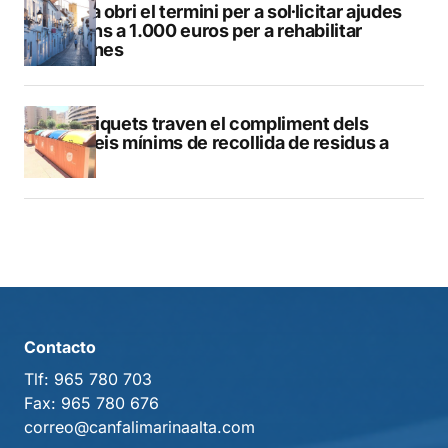
Altea obri el termini per a sol·licitar ajudes
de fins a 1.000 euros per a rehabilitar
façanes
Els piquets traven el compliment dels
serveis mínims de recollida de residus a
Calp
Contacto
Tlf:
965 780 703
Fax:
965 780 676
correo@canfalimarinaalta.com