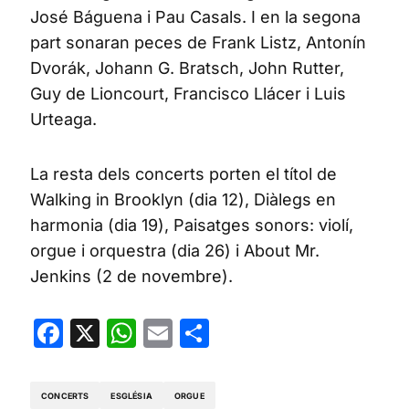
José Báguena i Pau Casals. I en la segona
part sonaran peces de Frank Listz, Antonín
Dvorák, Johann G. Bratsch, John Rutter,
Guy de Lioncourt, Francisco Llácer i Luis
Urteaga.
La resta dels concerts porten el títol de
Walking in Brooklyn (dia 12), Diàlegs en
harmonia (dia 19), Paisatges sonors: violí,
orgue i orquestra (dia 26) i About Mr.
Jenkins (2 de novembre).
Facebook
X
WhatsApp
Email
Share
CONCERTS
ESGLÉSIA
ORGUE