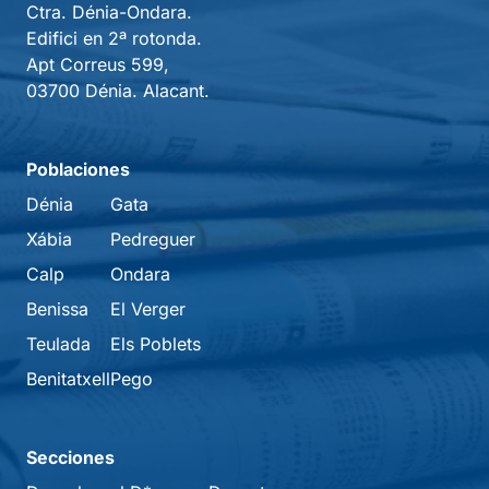
Ctra. Dénia-Ondara.
Edifici en 2ª rotonda.
Apt Correus 599,
03700 Dénia. Alacant.
Poblaciones
Dénia
Gata
Xábia
Pedreguer
Calp
Ondara
Benissa
El Verger
Teulada
Els Poblets
Benitatxell
Pego
Secciones