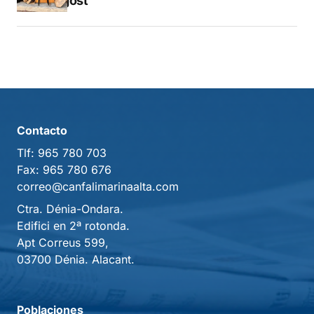
a l’agost
Contacto
Tlf:
965 780 703
Fax:
965 780 676
correo@canfalimarinaalta.com
Ctra. Dénia-Ondara.
Edifici en 2ª rotonda.
Apt Correus 599,
03700 Dénia. Alacant.
Poblaciones