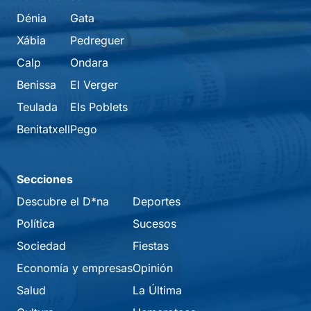
Dénia
Gata
Xábia
Pedreguer
Calp
Ondara
Benissa
El Verger
Teulada
Els Poblets
Benitatxell
Pego
Secciones
Descubre el D*na
Deportes
Política
Sucesos
Sociedad
Fiestas
Economía y empresas
Opinión
Salud
La Última