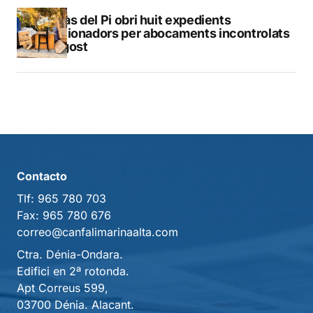
L’Alfàs del Pi obri huit expedients
sancionadors per abocaments incontrolats
a l’agost
Contacto
Tlf:
965 780 703
Fax:
965 780 676
correo@canfalimarinaalta.com
Ctra. Dénia-Ondara.
Edifici en 2ª rotonda.
Apt Correus 599,
03700 Dénia. Alacant.