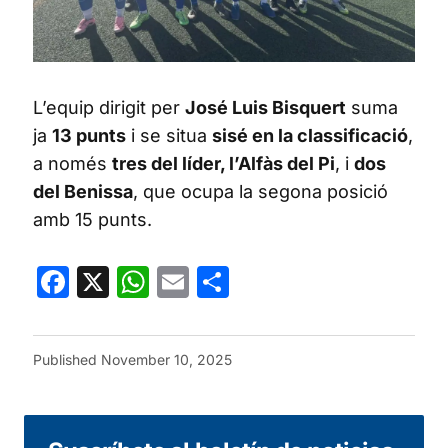
L’equip dirigit per
José Luis Bisquert
suma
ja
13 punts
i se situa
sisé en la classificació
,
a només
tres del líder, l’Alfàs del Pi
, i
dos
del Benissa
, que ocupa la segona posició
amb 15 punts.
Facebook
X
WhatsApp
Email
Share
Published
November 10, 2025