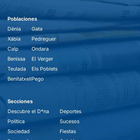
Poblaciones
Dénia
Gata
Xábia
Pedreguer
Calp
Ondara
Benissa
El Verger
Teulada
Els Poblets
Benitatxell
Pego
Secciones
Descubre el D*na
Deportes
Política
Sucesos
Sociedad
Fiestas