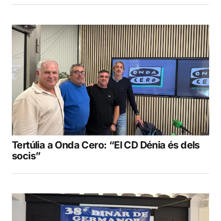
Tertúlia a Onda Cero: “El CD Dénia és dels
socis”