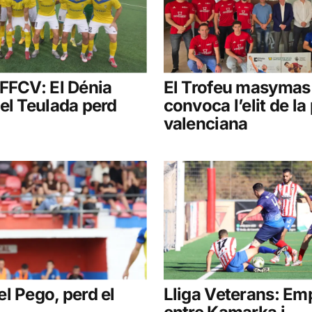
FFCV: El Dénia
El Trofeu masymas
el Teulada perd
convoca l’elit de la 
valenciana
l Pego, perd el
Lliga Veterans: Em