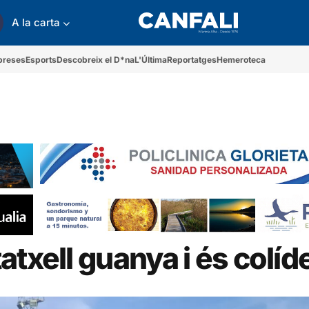
A la carta
preses
Esports
Descobreix el D*na
L'Última
Reportatges
Hemeroteca
txell guanya i és colíd