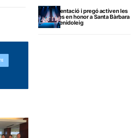
Presentació i pregó activen les
festes en honor a Santa Bàrbara
de Benidoleig
TE