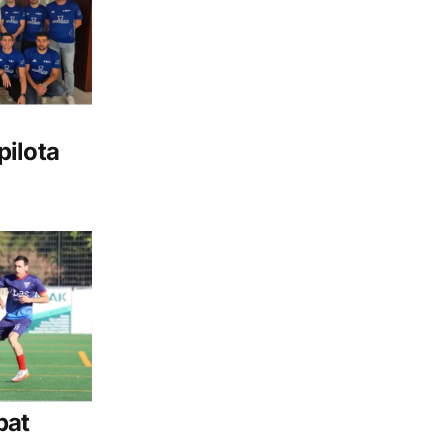
pilota
pat