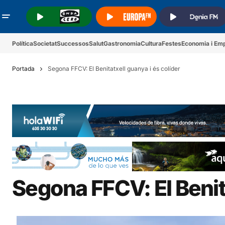
.
.
.
Política
Societat
Successos
Salut
Gastronomia
Cultura
Festes
Economia i Em
Portada
Segona FFCV: El Benitatxell guanya i és colíder
Segona FFCV: El Benita