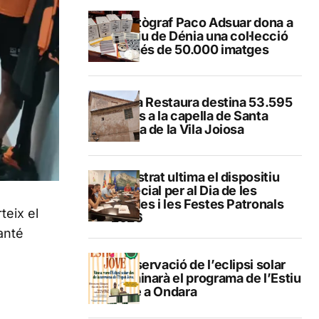
El fotògraf Paco Adsuar dona a
l’Arxiu de Dénia una col·lecció
de més de 50.000 imatges
El Pla Restaura destina 53.595
euros a la capella de Santa
Marta de la Vila Joiosa
Finestrat ultima el dispositiu
especial per al Dia de les
Paelles i les Festes Patronals
teix el
2026
anté
L’observació de l’eclipsi solar
culminarà el programa de l’Estiu
Jove a Ondara