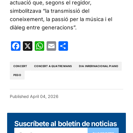
actuació que, segons el regidor,
simbolitzava “la transmissió del
coneixement, la passió per la música i el
diàleg entre generacions”.
Facebook
X
WhatsApp
Email
Share
CONCERT
CONCERT A QUATRE MANS
DIA INRERNACIONAL PIANO
PEGO
Published
April 04, 2026
Suscríbete al boletín de noticias