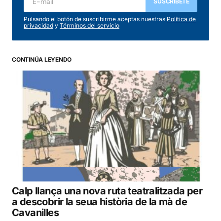
SUSCRIBETE
Pulsando el botón de suscribirme aceptas nuestras
Política de
privacidad
y
Términos del servicio
CONTINÚA LEYENDO
Calp llança una nova ruta teatralitzada per
a descobrir la seua història de la mà de
Cavanilles