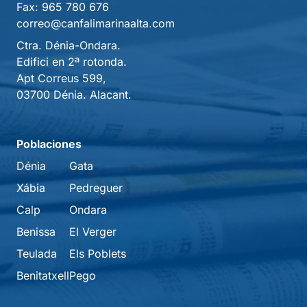
Fax:
965 780 676
correo@canfalimarinaalta.com
Ctra. Dénia-Ondara.
Edifici en 2ª rotonda.
Apt Correus 599,
03700 Dénia. Alacant.
Poblaciones
Dénia
Gata
Xábia
Pedreguer
Calp
Ondara
Benissa
El Verger
Teulada
Els Poblets
Benitatxell
Pego