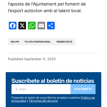
l’aposta de l’Ajuntament pel foment de
l’esport autòcton amb el talent local.
Facebook
X
WhatsApp
Email
Share
EQUIPS
PILOTA PROFESSIONAL
PRESENTACIÓ
Published
September 11, 2025
Suscríbete al boletín de noticias
SUSCRIBETE
Pulsando el botón de suscribirme aceptas nuestras
Política de
privacidad
y
Términos del servicio