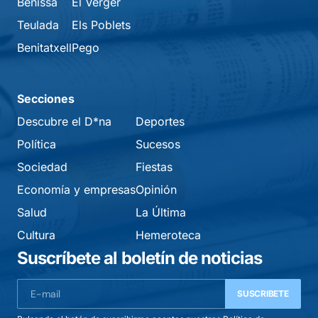
Benissa
El Verger
Teulada
Els Poblets
Benitatxell
Pego
Secciones
Descubre el D*na
Deportes
Política
Sucesos
Sociedad
Fiestas
Economía y empresas
Opinión
Salud
La Última
Cultura
Hemeroteca
Suscríbete al boletín de noticias
SUSCRIBETE