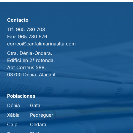
Contacto
Tlf:
965 780 703
Fax:
965 780 676
correo@canfalimarinaalta.com
Ctra. Dénia-Ondara.
Edifici en 2ª rotonda.
Apt Correus 599,
03700 Dénia. Alacant.
Poblaciones
Dénia
Gata
Xábia
Pedreguer
Calp
Ondara