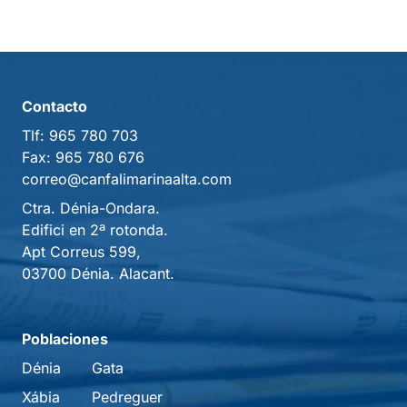
Contacto
Tlf:
965 780 703
Fax:
965 780 676
correo@canfalimarinaalta.com
Ctra. Dénia-Ondara.
Edifici en 2ª rotonda.
Apt Correus 599,
03700 Dénia. Alacant.
Poblaciones
Dénia
Gata
Xábia
Pedreguer