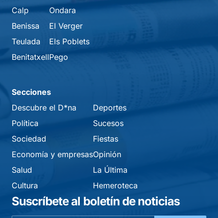
Calp
Ondara
Benissa
El Verger
Teulada
Els Poblets
Benitatxell
Pego
Secciones
Descubre el D*na
Deportes
Política
Sucesos
Sociedad
Fiestas
Economía y empresas
Opinión
Salud
La Última
Cultura
Hemeroteca
Suscríbete al boletín de noticias