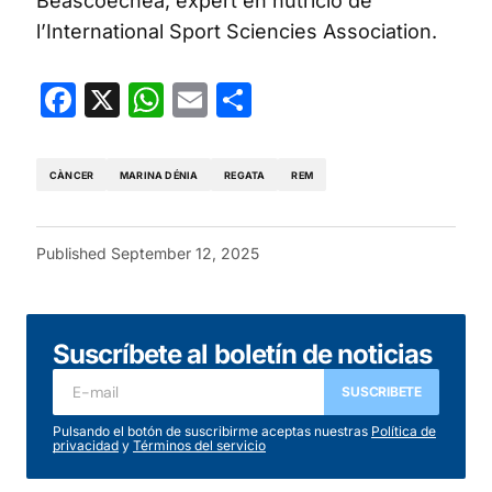
Beascoechea, expert en nutrició de
l’International Sport Sciencies Association.
Facebook
X
WhatsApp
Email
Share
CÀNCER
MARINA DÉNIA
REGATA
REM
Published
September 12, 2025
Suscríbete al boletín de noticias
SUSCRIBETE
Pulsando el botón de suscribirme aceptas nuestras
Política de
privacidad
y
Términos del servicio