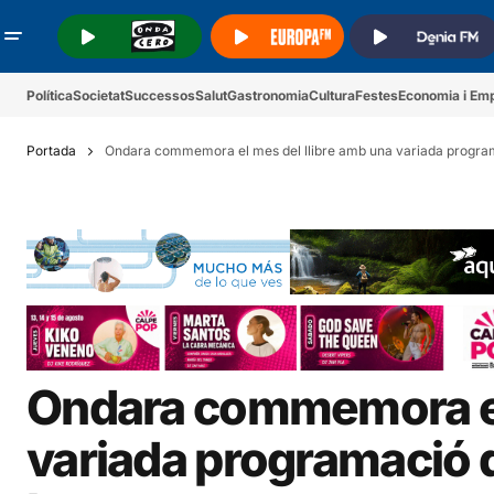
.
.
.
Política
Societat
Successos
Salut
Gastronomia
Cultura
Festes
Economia i Em
Portada
Ondara commemora el mes del llibre amb una variada programac
Ondara commemora el 
variada programació di