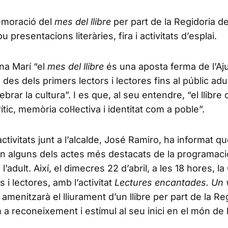
memoració del
mes del llibre
per part de la Regidoria d
resentacions literàries, fira i activitats d’esplai.
na Marí “el
mes del llibre
és una aposta ferma de l’A
 des dels primers lectors i lectores fins al públic adu
brar la cultura”. I es que, al seu entendre, “el llibre
ic, memòria col·lectiva i identitat com a poble”.
ctivitats junt a l’alcalde, José Ramiro, ha informat qu
n alguns dels actes més destacats de la programac
’adult. Així, el dimecres 22 d’abril, a les 18 hores, l
 i lectores, amb l’activitat
Lectures encantades. Un 
amenitzarà el lliurament d’un llibre per part de la Reg
 reconeixement i estímul al seu inici en el món de l