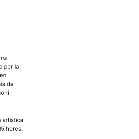
oms
a per la
nen
mís de
moni
artística
15 hores.