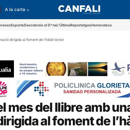
A la carta
preses
Esports
Descobreix el D*na
L'Última
Reportatges
Hemeroteca
ió dirigida al foment de l’hàbit lector
mes del llibre amb un
rigida al foment de l’h