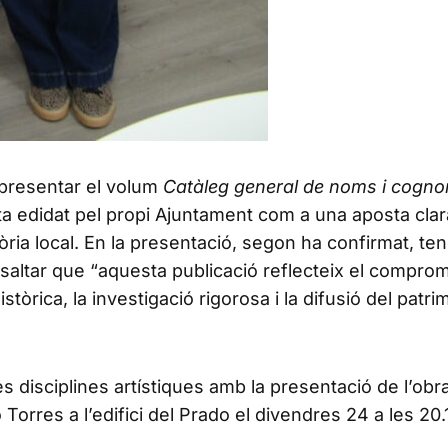
 presentar el volum
Catàleg general de noms i cogn
sta edidat pel propi Ajuntament com a una aposta clar
òria local. En la presentació, segon ha confirmat, te
ressaltar que “aquesta publicació reflecteix el compro
òrica, la investigació rigorosa i la difusió del patri
isciplines artístiques amb la presentació de l’obra 
Torres a l’edifici del Prado el divendres 24 a les 20.