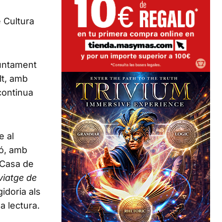
e Cultura
juntament
lt, amb
 continua
e al
ió, amb
a Casa de
viatge de
idoria als
a lectura.