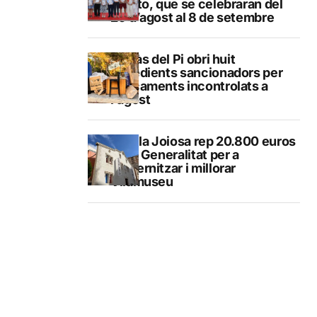
Loreto, que se celebraran del
29 d’agost al 8 de setembre
L’Alfàs del Pi obri huit
expedients sancionadors per
abocaments incontrolats a
l’agost
La Vila Joiosa rep 20.800 euros
de la Generalitat per a
modernitzar i millorar
Vilamuseu