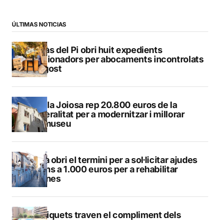
ÚLTIMAS NOTICIAS
L’Alfàs del Pi obri huit expedients
sancionadors per abocaments incontrolats
a l’agost
La Vila Joiosa rep 20.800 euros de la
Generalitat per a modernitzar i millorar
Vilamuseu
Altea obri el termini per a sol·licitar ajudes
de fins a 1.000 euros per a rehabilitar
façanes
Els piquets traven el compliment dels