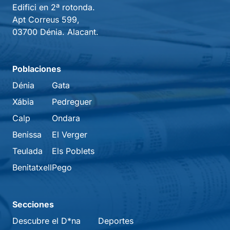
Edifici en 2ª rotonda.
Apt Correus 599,
03700 Dénia. Alacant.
Poblaciones
Dénia
Gata
Xábia
Pedreguer
Calp
Ondara
Benissa
El Verger
Teulada
Els Poblets
Benitatxell
Pego
Secciones
Descubre el D*na
Deportes