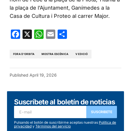
la plaça de l’Ajuntament, Ganímedes a la
Casa de Cultura i Proteo al carrer Major.
Facebook
X
WhatsApp
Email
Share
FORA D'ORBITA
MOSTRA ESCÈNICA
V EDICIÓ
Published
April 19, 2026
Suscríbete al boletín de noticias
SUSCRIBETE
Pulsando el botón de suscribirme aceptas nuestras
Política de
privacidad
y
Términos del servicio