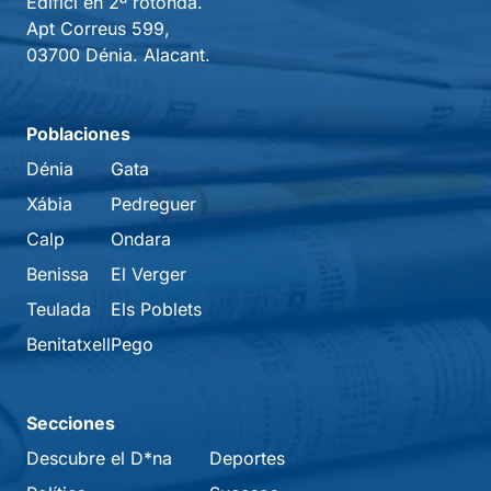
Edifici en 2ª rotonda.
Apt Correus 599,
03700 Dénia. Alacant.
Poblaciones
Dénia
Gata
Xábia
Pedreguer
Calp
Ondara
Benissa
El Verger
Teulada
Els Poblets
Benitatxell
Pego
Secciones
Descubre el D*na
Deportes