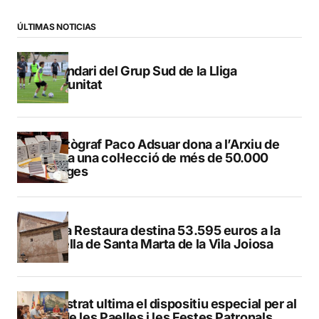
ÚLTIMAS NOTICIAS
Calendari del Grup Sud de la Lliga
Comunitat
El fotògraf Paco Adsuar dona a l’Arxiu de
Dénia una col·lecció de més de 50.000
imatges
El Pla Restaura destina 53.595 euros a la
capella de Santa Marta de la Vila Joiosa
Finestrat ultima el dispositiu especial per al
Dia de les Paelles i les Festes Patronals