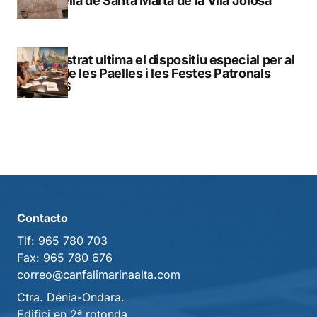
capella de Santa Marta de la Vila Joiosa
Finestrat ultima el dispositiu especial per al
Dia de les Paelles i les Festes Patronals
2026
Contacto
Tlf:
965 780 703
Fax:
965 780 676
correo@canfalimarinaalta.com
Ctra. Dénia-Ondara.
Edifici en 2ª rotonda.