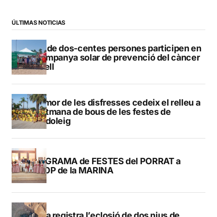
ÚLTIMAS NOTICIAS
Més de dos-centes persones participen en
la campanya solar de prevenció del càncer
de pell
L’humor de les disfresses cedeix el relleu a
la setmana de bous de les festes de
Benidoleig
PROGRAMA de FESTES del PORRAT a
POLOP de la MARINA
Dénia registra l’eclosió de dos nius de