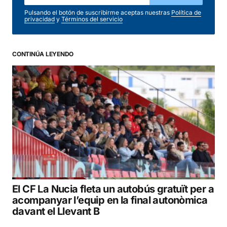
Pulsando el botón de suscribirme aceptas nuestras
Política de
privacidad
y
Términos del servicio
CONTINÚA LEYENDO
El CF La Nucia fleta un autobús gratuït per a
acompanyar l’equip en la final autonòmica
davant el Llevant B