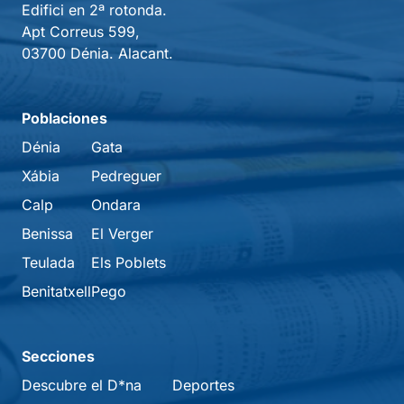
Edifici en 2ª rotonda.
Apt Correus 599,
03700 Dénia. Alacant.
Poblaciones
Dénia
Gata
Xábia
Pedreguer
Calp
Ondara
Benissa
El Verger
Teulada
Els Poblets
Benitatxell
Pego
Secciones
Descubre el D*na
Deportes