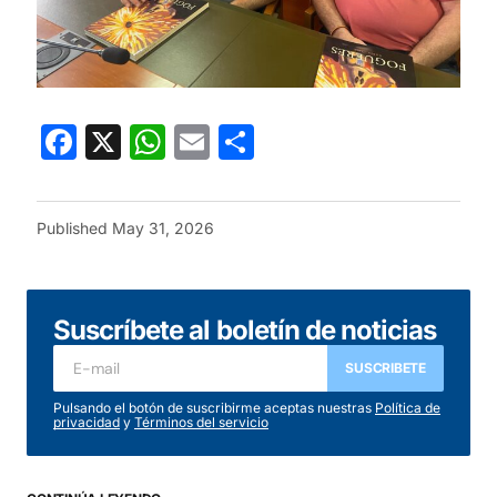
Facebook
X
WhatsApp
Email
Share
Published
May 31, 2026
Suscríbete al boletín de noticias
SUSCRIBETE
Pulsando el botón de suscribirme aceptas nuestras
Política de
privacidad
y
Términos del servicio