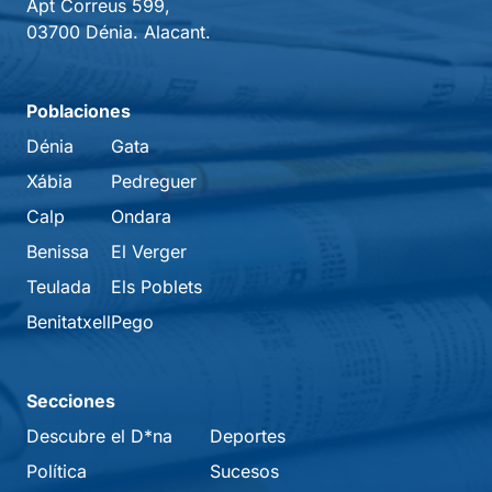
Apt Correus 599,
03700 Dénia. Alacant.
Poblaciones
Dénia
Gata
Xábia
Pedreguer
Calp
Ondara
Benissa
El Verger
Teulada
Els Poblets
Benitatxell
Pego
Secciones
Descubre el D*na
Deportes
Política
Sucesos