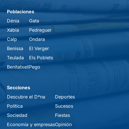
Poblaciones
Dénia
Gata
Xábia
Pedreguer
Calp
Ondara
Benissa
El Verger
Teulada
Els Poblets
Benitatxell
Pego
Secciones
Descubre el D*na
Deportes
Política
Sucesos
Sociedad
Fiestas
Economía y empresas
Opinión