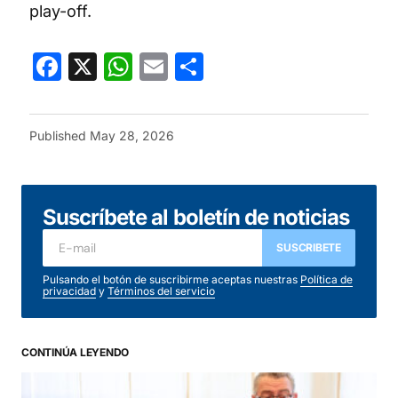
play-off.
Facebook
X
WhatsApp
Email
Share
Published
May 28, 2026
Suscríbete al boletín de noticias
SUSCRIBETE
Pulsando el botón de suscribirme aceptas nuestras
Política de
privacidad
y
Términos del servicio
CONTINÚA LEYENDO