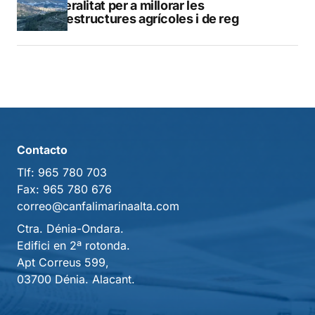
Generalitat per a millorar les
infraestructures agrícoles i de reg
Contacto
Tlf:
965 780 703
Fax:
965 780 676
correo@canfalimarinaalta.com
Ctra. Dénia-Ondara.
Edifici en 2ª rotonda.
Apt Correus 599,
03700 Dénia. Alacant.