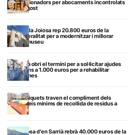
sancionadors per abocaments incontrolats
a l’agost
La Vila Joiosa rep 20.800 euros de la
Generalitat per a modernitzar i millorar
Vilamuseu
Altea obri el termini per a sol·licitar ajudes
de fins a 1.000 euros per a rehabilitar
façanes
Els piquets traven el compliment dels
serveis mínims de recollida de residus a
Calp
Callosa d’en Sarrià rebrà 40.000 euros de la