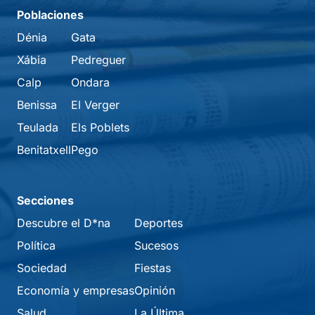
Poblaciones
Dénia
Gata
Xábia
Pedreguer
Calp
Ondara
Benissa
El Verger
Teulada
Els Poblets
Benitatxell
Pego
Secciones
Descubre el D*na
Deportes
Política
Sucesos
Sociedad
Fiestas
Economía y empresas
Opinión
Salud
La Última