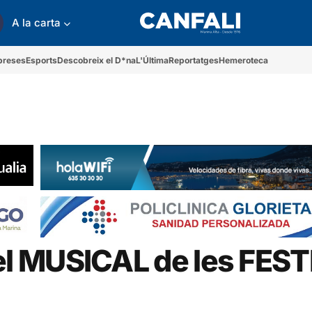
A la carta
preses
Esports
Descobreix el D*na
L'Última
Reportatges
Hemeroteca
l MUSICAL de les FES