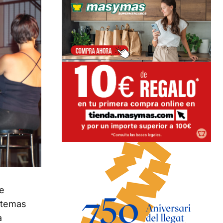
te
 temas
a