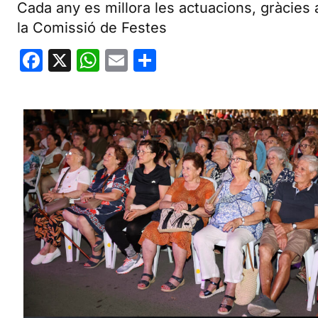
Cada any es millora les actuacions, gràcies a
la Comissió de Festes
Facebook
X
WhatsApp
Email
Share