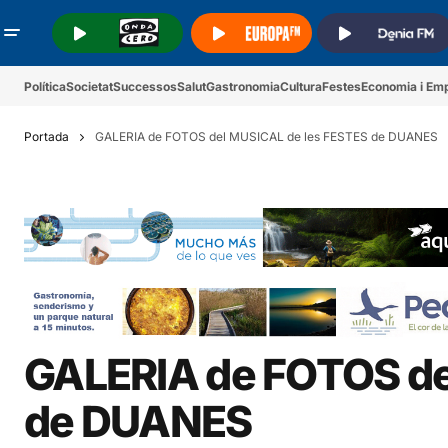
.
.
.
Política
Societat
Successos
Salut
Gastronomia
Cultura
Festes
Economia i Em
Portada
GALERIA de FOTOS del MUSICAL de les FESTES de DUANES
GALERIA de FOTOS de
de DUANES