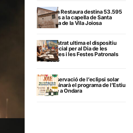
El Pla Restaura destina 53.595
euros a la capella de Santa
Marta de la Vila Joiosa
Finestrat ultima el dispositiu
especial per al Dia de les
Paelles i les Festes Patronals
2026
L’observació de l’eclipsi solar
culminarà el programa de l’Estiu
Jove a Ondara