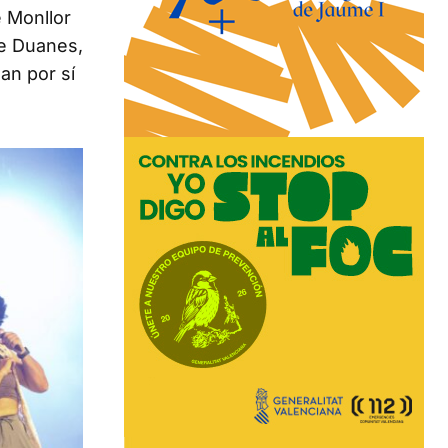
é Monllor
de Duanes,
an por sí