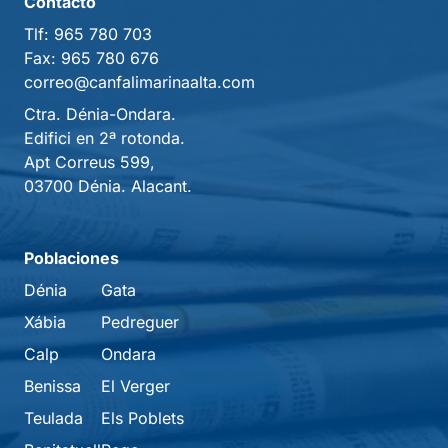
Contacto
Tlf:
965 780 703
Fax:
965 780 676
correo@canfalimarinaalta.com
Ctra. Dénia-Ondara.
Edifici en 2ª rotonda.
Apt Correus 599,
03700 Dénia. Alacant.
Poblaciones
Dénia
Gata
Xábia
Pedreguer
Calp
Ondara
Benissa
El Verger
Teulada
Els Poblets