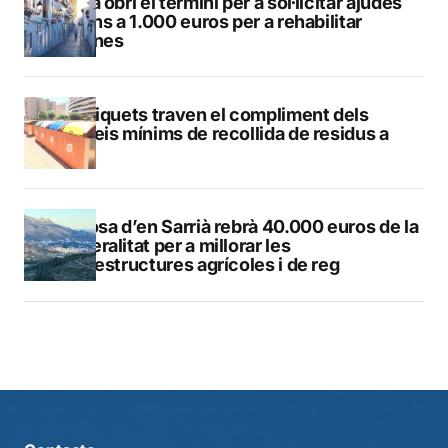
Altea obri el termini per a sol·licitar ajudes
de fins a 1.000 euros per a rehabilitar
façanes
Els piquets traven el compliment dels
serveis mínims de recollida de residus a
Calp
Callosa d’en Sarrià rebrà 40.000 euros de la
Generalitat per a millorar les
infraestructures agrícoles i de reg