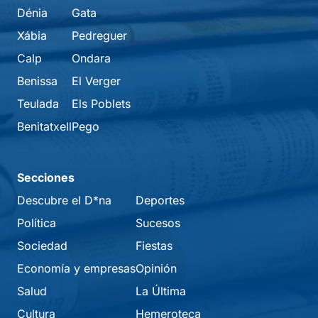
Dénia
Gata
Xábia
Pedreguer
Calp
Ondara
Benissa
El Verger
Teulada
Els Poblets
Benitatxell
Pego
Secciones
Descubre el D*na
Deportes
Política
Sucesos
Sociedad
Fiestas
Economía y empresas
Opinión
Salud
La Última
Cultura
Hemeroteca