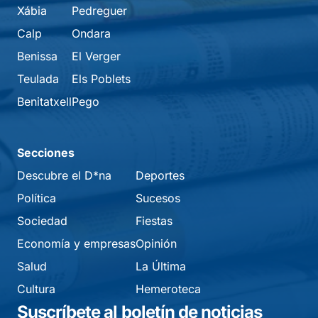
Xábia
Pedreguer
Calp
Ondara
Benissa
El Verger
Teulada
Els Poblets
Benitatxell
Pego
Secciones
Descubre el D*na
Deportes
Política
Sucesos
Sociedad
Fiestas
Economía y empresas
Opinión
Salud
La Última
Cultura
Hemeroteca
Suscríbete al boletín de noticias