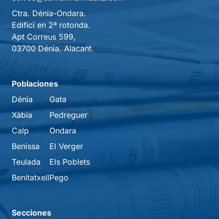
Ctra. Dénia-Ondara.
Edifici en 2ª rotonda.
Apt Correus 599,
03700 Dénia. Alacant.
Poblaciones
Dénia
Gata
Xábia
Pedreguer
Calp
Ondara
Benissa
El Verger
Teulada
Els Poblets
Benitatxell
Pego
Secciones