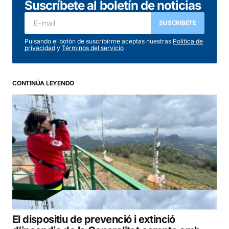
Suscríbete al boletín de noticias
SUSCRIBETE
Pulsando el botón de suscribirme aceptas nuestras
Política de
privacidad
y
Términos del servicio
CONTINÚA LEYENDO
El dispositiu de prevenció i extinció