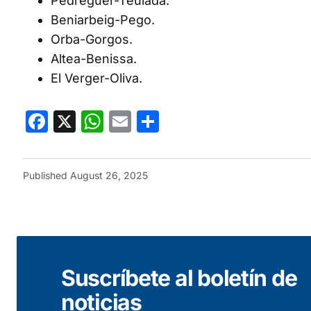
Pedreguer-Teulada.
Beniarbeig-Pego.
Orba-Gorgos.
Altea-Benissa.
El Verger-Oliva.
Facebook
X
WhatsApp
Email
Share
Published
August 26, 2025
Suscríbete al boletín de
noticias