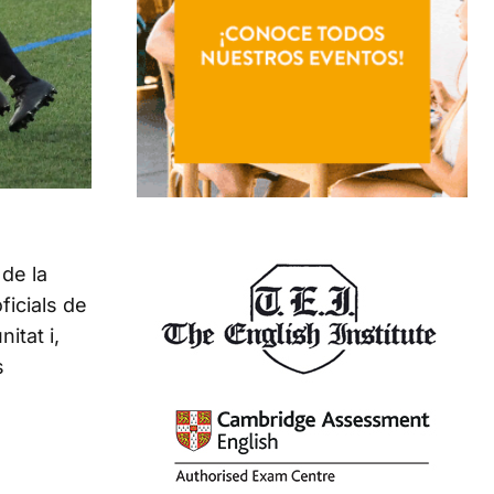
de la
icials de
itat i,
s