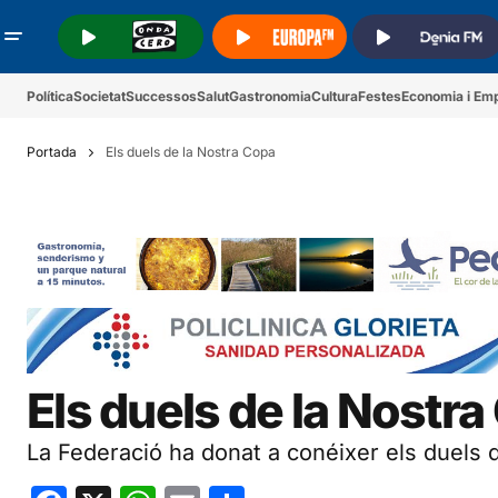
.
.
.
Política
Societat
Successos
Salut
Gastronomia
Cultura
Festes
Economia i Em
Portada
Els duels de la Nostra Copa
Els duels de la Nostr
La Federació ha donat a conéixer els duels 