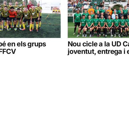
bé en els grups
Nou cicle a la UD C
 FFCV
joventut, entrega i