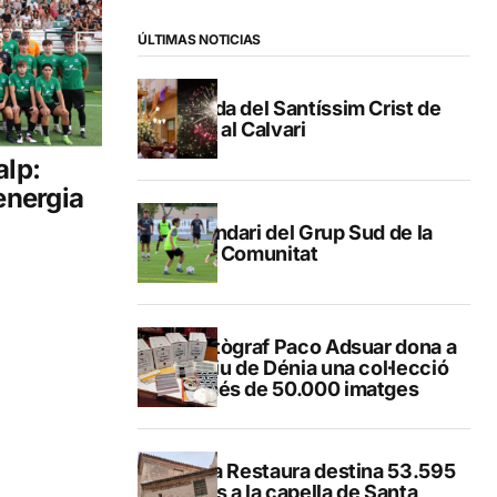
ÚLTIMAS NOTICIAS
Pujada del Santíssim Crist de
Gata al Calvari
alp:
 energia
Calendari del Grup Sud de la
Lliga Comunitat
El fotògraf Paco Adsuar dona a
l’Arxiu de Dénia una col·lecció
de més de 50.000 imatges
El Pla Restaura destina 53.595
euros a la capella de Santa