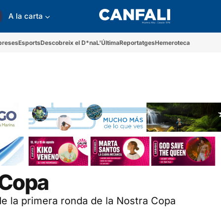
A la carta
preses
Esports
Descobreix el D*na
L'Última
Reportatges
Hemeroteca
a Copa
de la primera ronda de la Nostra Copa