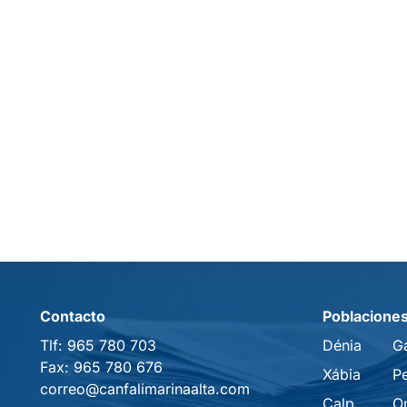
Contacto
Poblacione
Tlf:
965 780 703
Dénia
G
Fax:
965 780 676
Xábia
P
correo@canfalimarinaalta.com
Calp
O