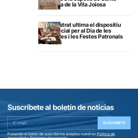
Marta de la Vila Joiosa
Finestrat ultima el dispositiu
especial per al Dia de les
Paelles i les Festes Patronals
2026
Suscríbete al boletín de noticias
SUSCRIBETE
Pulsando el botón de suscribirme aceptas nuestras
Política de
privacidad
y
Términos del servicio