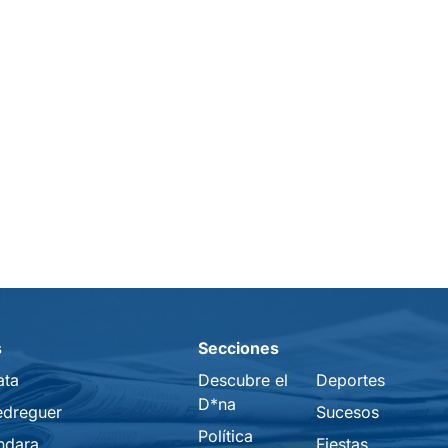
s
Secciones
ata
Descubre el
Deportes
D*na
edreguer
Sucesos
Política
ndara
Fiestas