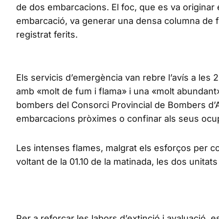
de dos embarcacions. El foc, que es va originar 
embarcació, va generar una densa columna de f
registrat ferits.
Els servicis d’emergència van rebre l’avís a les
amb «molt de fum i flama» i una «molt abundant» 
bombers del Consorci Provincial de Bombers d’Al
embarcacions pròximes o confinar als seus ocup
Les intenses flames, malgrat els esforços per c
voltant de la 01.10 de la matinada, les dos unita
Per a reforçar les labors d’extinció i avaluació, e