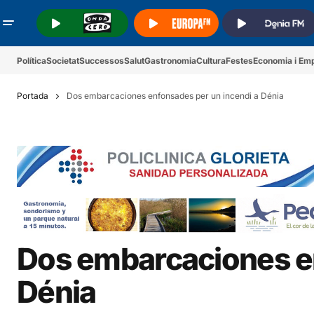
.
.
.
Política
Societat
Successos
Salut
Gastronomia
Cultura
Festes
Economia i Em
Portada
Dos embarcaciones enfonsades per un incendi a Dénia
Dos embarcaciones en
Dénia