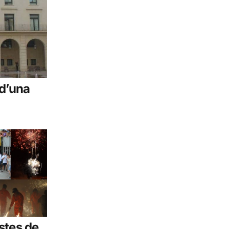
 d’una
stes de