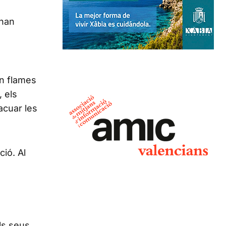
’han
en flames
 els
acuar les
ió. Al
Els seus