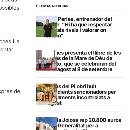
ÚLTIMAS NOTICIAS
possibles
Pere Perles, entrenador del
Calpe: “Hi ha que respectar
molt als rivals i valorar on
estem”
ccés i la
mentar
Duanes presenta el llibre de les
festes de la Mare de Déu de
Loreto, que se celebraran del
29 d’agost al 8 de setembre
L’Alfàs del Pi obri huit
esprés de
expedients sancionadors per
abocaments incontrolats a
l’agost
La Vila Joiosa rep 20.800 euros
de la Generalitat per a