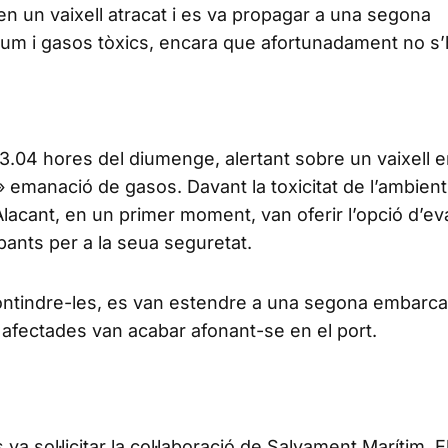
en un vaixell atracat i es va propagar a una segona
um i gasos tòxics, encara que afortunadament no s
 23.04 hores del diumenge, alertant sobre un vaixell 
emanació de gasos. Davant la toxicitat de l’ambient,
acant, en un primer moment, van oferir l’opció d’ev
ants per a la seua seguretat.
ontindre-les, es van estendre a una segona embarcac
ts afectades van acabar afonant-se en el port.
s va sol·licitar la col·laboració de Salvament Marítim. 