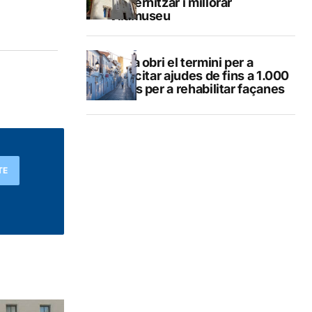
modernitzar i millorar
Vilamuseu
Altea obri el termini per a
sol·licitar ajudes de fins a 1.000
euros per a rehabilitar façanes
TE