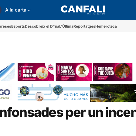
A la carta
preses
Esports
Descobreix el D*na
L'Última
Reportatges
Hemeroteca
fonsades per un incen