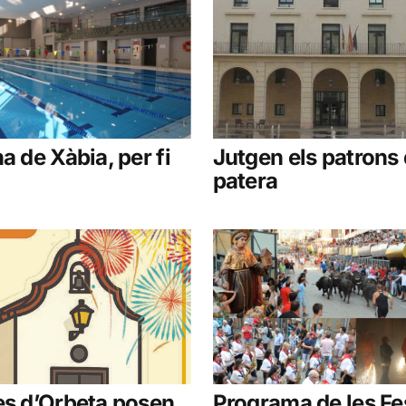
a de Xàbia, per fi
Jutgen els patrons
patera
es d’Orbeta posen
Programa de les Fe