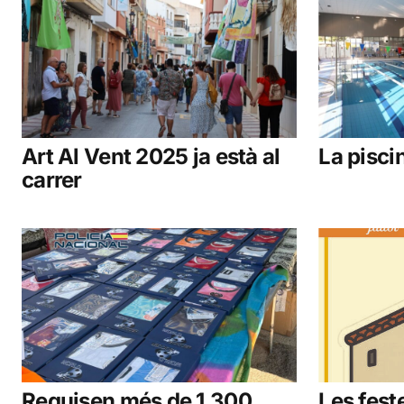
Art Al Vent 2025 ja està al
La piscin
carrer
Requisen més de 1.300
Les fest