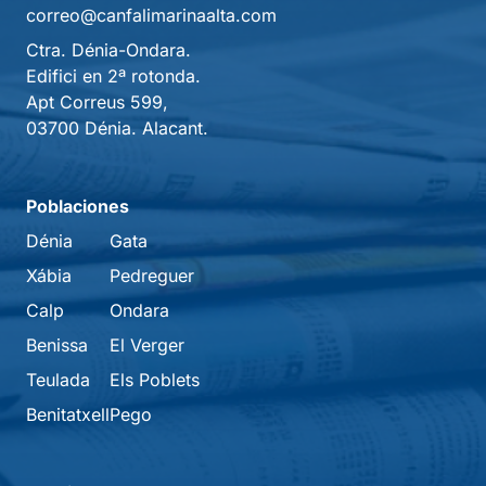
correo@canfalimarinaalta.com
Ctra. Dénia-Ondara.
Edifici en 2ª rotonda.
Apt Correus 599,
03700 Dénia. Alacant.
Poblaciones
Dénia
Gata
Xábia
Pedreguer
Calp
Ondara
Benissa
El Verger
Teulada
Els Poblets
Benitatxell
Pego