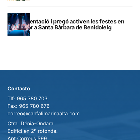
Presentació i pregó activen les festes en
honor a Santa Bàrbara de Benidoleig
Contacto
Tlf:
965 780 703
Fax:
965 780 676
correo@canfalimarinaalta.com
Ctra. Dénia-Ondara.
Edifici en 2ª rotonda.
Apt Correus 599,