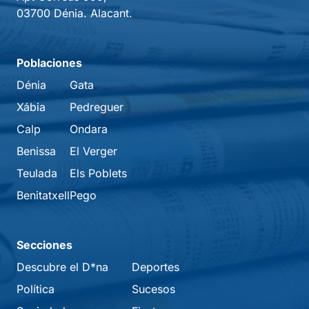
03700 Dénia. Alacant.
Poblaciones
Dénia
Gata
Xábia
Pedreguer
Calp
Ondara
Benissa
El Verger
Teulada
Els Poblets
Benitatxell
Pego
Secciones
Descubre el D*na
Deportes
Política
Sucesos