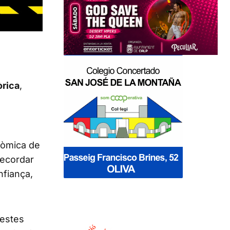
òrica
,
nòmica de
recordar
nfiança,
uestes