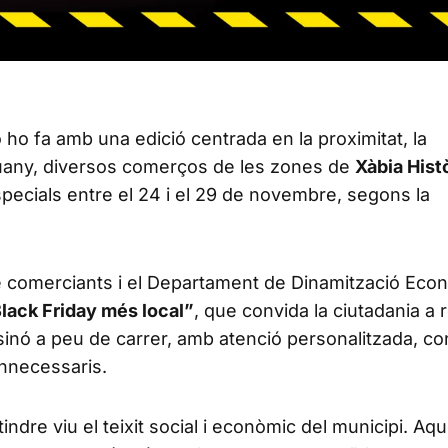
 ho fa amb una edició centrada en la proximitat, la
Enguany, diversos comerços de les zones de
Xàbia Hist
ecials entre el 24 i el 29 de novembre, segons la
e comerciants i el Departament de Dinamització Eco
Black Friday més local”
, que convida la ciutadania a 
sinó a peu de carrer, amb atenció personalitzada, co
innecessaris.
ndre viu el teixit social i econòmic del municipi. Aq