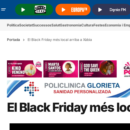
.
.
.
Política
Societat
Successos
Salut
Gastronomia
Cultura
Festes
Economia i Em
Portada
El Black Friday més local arriba a Xàbia
El Black Friday més lo