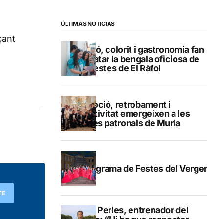
ÚLTIMAS NOTICIAS
çant
Pregó, colorit i gastronomia fan
esclatar la bengala oficiosa de
les festes de El Ràfol
Devoció, retrobament i
emotivitat emergeixen a les
festes patronals de Murla
Programa de Festes del Verger
TE
Pere Perles, entrenador del