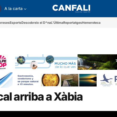
A la carta
preses
Esports
Descobreix el D*na
L'Última
Reportatges
Hemeroteca
cal arriba a Xàbia