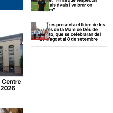
Calpe: “Hi ha que respectar
molt als rivals i valorar on
estem”
Duanes presenta el llibre de les
festes de la Mare de Déu de
Loreto, que se celebraran del
29 d’agost al 8 de setembre
l Centre
n 2026