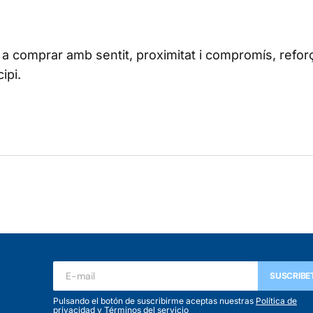
 a comprar amb sentit, proximitat i compromís, refor
ipi.
SUSCRIBE
Pulsando el botón de suscribirme aceptas nuestras
Política de
privacidad
y
Términos del servicio