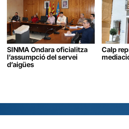
SINMA Ondara oficialitza
Calp rep
l’assumpció del servei
mediaci
d’aigües
Contacto
Poblacione