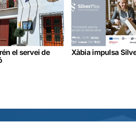
rén el servei de
Xàbia impulsa Silve
ó
s
Secciones