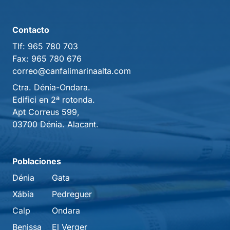
Contacto
Tlf:
965 780 703
Fax:
965 780 676
correo@canfalimarinaalta.com
Ctra. Dénia-Ondara.
Edifici en 2ª rotonda.
Apt Correus 599,
03700 Dénia. Alacant.
Poblaciones
Dénia
Gata
Xábia
Pedreguer
Calp
Ondara
Benissa
El Verger