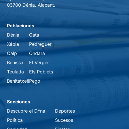
03700 Dénia. Alacant.
Poblaciones
Dénia
Gata
Xábia
Pedreguer
Calp
Ondara
Benissa
El Verger
Teulada
Els Poblets
Benitatxell
Pego
Secciones
Descubre el D*na
Deportes
Política
Sucesos