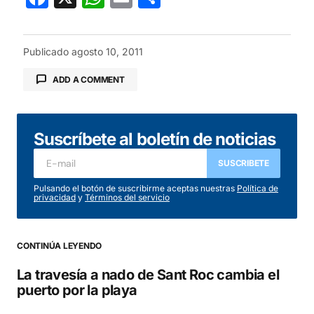
Publicado
agosto 10, 2011
ADD A COMMENT
Suscríbete al boletín de noticias
Tu dirección de correo electrónico no será
publicada.
Los campos obligatorios están
SUSCRIBETE
marcados con
*
Pulsando el botón de suscribirme aceptas nuestras
Política de
privacidad
y
Términos del servicio
Comentario
*
CONTINÚA LEYENDO
La travesía a nado de Sant Roc cambia el
puerto por la playa
Your Name
*