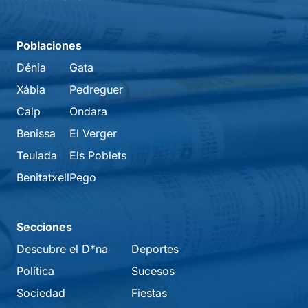
Poblaciones
Dénia
Gata
Xábia
Pedreguer
Calp
Ondara
Benissa
El Verger
Teulada
Els Poblets
Benitatxell
Pego
Secciones
Descubre el D*na
Deportes
Política
Sucesos
Sociedad
Fiestas