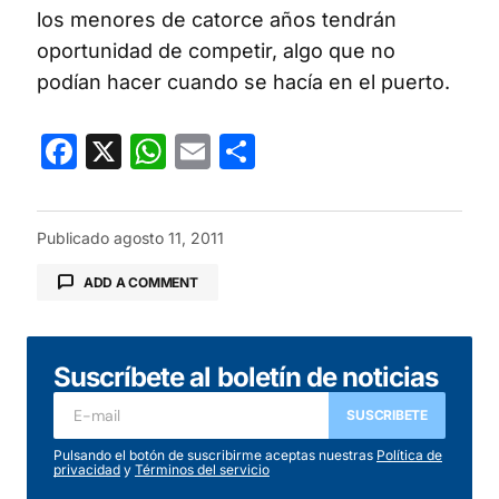
los menores de catorce años tendrán
oportunidad de competir, algo que no
podían hacer cuando se hacía en el puerto.
Facebook
X
WhatsApp
Email
Compartir
Publicado
agosto 11, 2011
ADD A COMMENT
Suscríbete al boletín de noticias
Tu dirección de correo electrónico no será
publicada.
Los campos obligatorios están
SUSCRIBETE
marcados con
*
Pulsando el botón de suscribirme aceptas nuestras
Política de
privacidad
y
Términos del servicio
Comentario
*