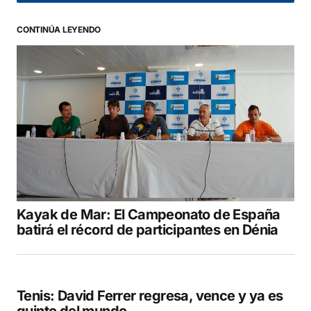
CONTINÚA LEYENDO
Your Name
*
Your E-mail
*
Guarda mi nombre, correo electrónico y web
en este navegador para la próxima vez que
comente.
Kayak de Mar: El Campeonato de España
COMENTAR
batirá el récord de participantes en Dénia
Tenis: David Ferrer regresa, vence y ya es