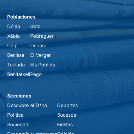
Poblaciones
Dénia
Gata
Xábia
Pedreguer
Calp
Ondara
Benissa
El Verger
Teulada
Els Poblets
Benitatxell
Pego
Secciones
Descubre el D*na
Deportes
Política
Sucesos
Sociedad
Fiestas