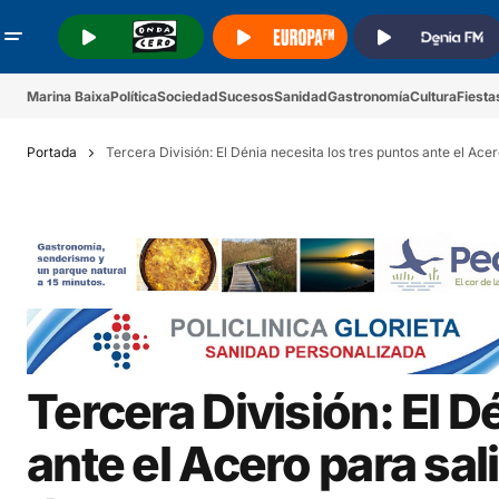
.
.
.
Marina Baixa
Política
Sociedad
Sucesos
Sanidad
Gastronomía
Cultura
Fiesta
Portada
Tercera División: El Dénia necesita los tres puntos ante el Ace
Tercera División: El D
ante el Acero para sal