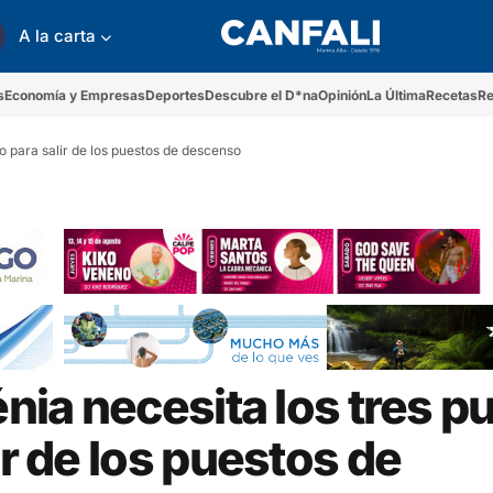
A la carta
s
Economía y Empresas
Deportes
Descubre el D*na
Opinión
La Última
Recetas
Re
ro para salir de los puestos de descenso
énia necesita los tres p
ir de los puestos de