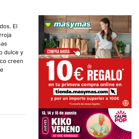
dos. El
rroja
sas
o dulce y
ico creen
se