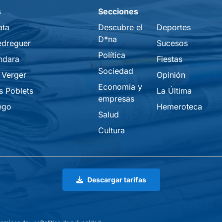
s
Secciones
ata
Descubre el
Deportes
D*na
edreguer
Sucesos
Política
ndara
Fiestas
Sociedad
 Verger
Opinión
Economía y
s Poblets
La Última
empresas
ego
Hemeroteca
Salud
Cultura
Descargar tarifas