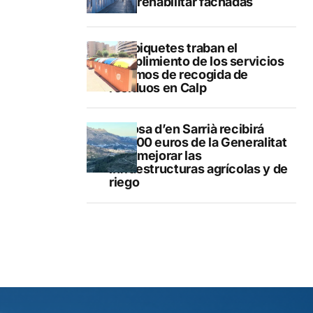
para rehabilitar fachadas
Los piquetes traban el
cumplimiento de los servicios
mínimos de recogida de
residuos en Calp
Callosa d’en Sarrià recibirá
40.000 euros de la Generalitat
para mejorar las
infraestructuras agrícolas y de
riego