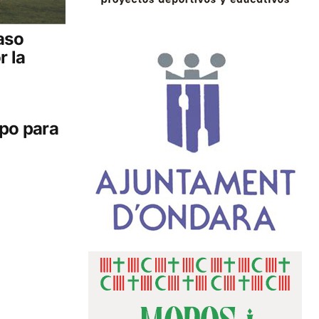
aso
r la
mpo para