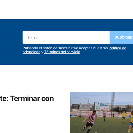
ada.
Los campos obligatorios están marcados con
*
SUSCRIBE
Pulsando el botón de suscribirme aceptas nuestras
Política de
privacidad
y
Términos del servicio
Your E-mail
*
te: Terminar con