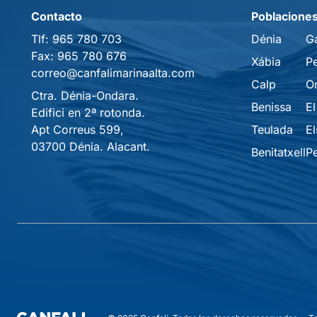
Contacto
Poblacione
Tlf:
965 780 703
Dénia
G
Fax:
965 780 676
Xábia
P
correo@canfalimarinaalta.com
Calp
O
Ctra. Dénia-Ondara.
Benissa
El
Edifici en 2ª rotonda.
Apt Correus 599,
Teulada
El
03700 Dénia. Alacant.
Benitatxell
P