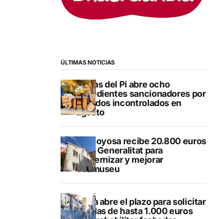
ÚLTIMAS NOTICIAS
L’Alfàs del Pi abre ocho
expedientes sancionadores por
vertidos incontrolados en
agosto
Villajoyosa recibe 20.800 euros
de la Generalitat para
modernizar y mejorar
Vilamuseu
Altea abre el plazo para solicitar
ayudas de hasta 1.000 euros