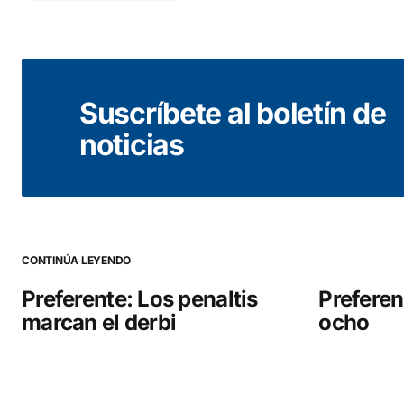
Tu dirección de correo electrónico no será public
Suscríbete al boletín de
Comentario
*
noticias
Your Name
*
CONTINÚA LEYENDO
Guarda mi nombre, correo electrónico y web en este
navegador para la próxima vez que comente.
Preferente: Los penaltis
Preferen
marcan el derbi
ocho
COMENTAR