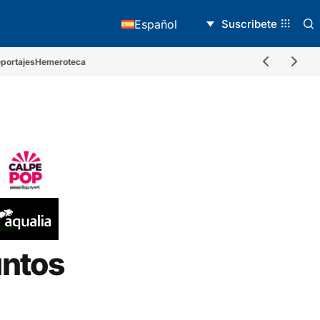
Suscribete
Español
portajes
Hemeroteca
untos