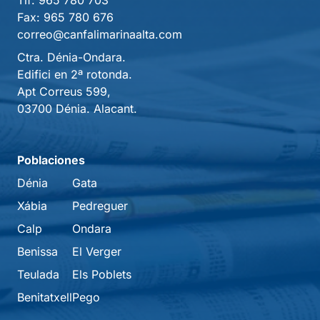
Fax:
965 780 676
correo@canfalimarinaalta.com
Ctra. Dénia-Ondara.
Edifici en 2ª rotonda.
Apt Correus 599,
03700 Dénia. Alacant.
Poblaciones
Dénia
Gata
Xábia
Pedreguer
Calp
Ondara
Benissa
El Verger
Teulada
Els Poblets
Benitatxell
Pego