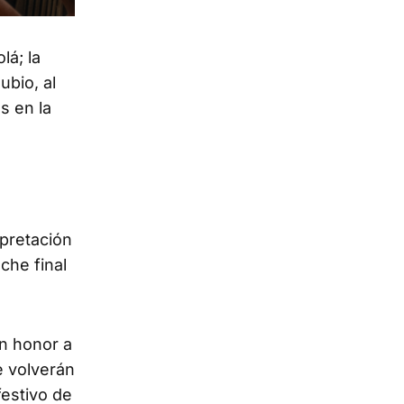
lá; la
ubio, al
s en la
rpretación
che final
en honor a
e volverán
festivo de