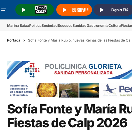
.
.
.
Marina Baixa
Política
Sociedad
Sucesos
Sanidad
Gastronomía
Cultura
Fiesta
Portada
Sofía Fonte y María Rubio, nuevas Reinas de las Fiestas de Ca
Sofía Fonte y María R
Fiestas de Calp 2026