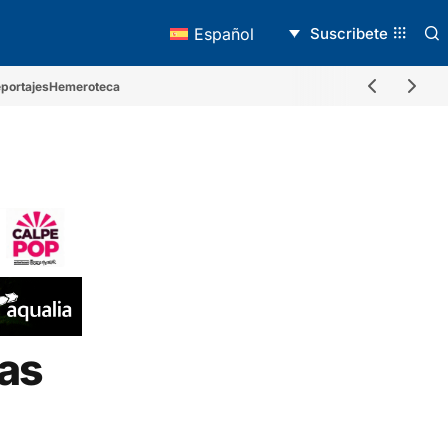
Suscribete
Español
portajes
Hemeroteca
las