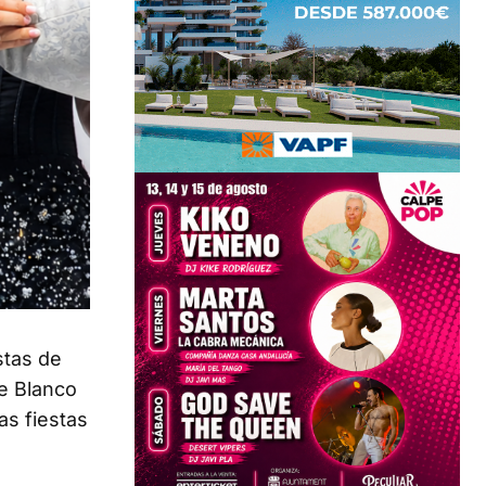
stas de
te Blanco
as fiestas