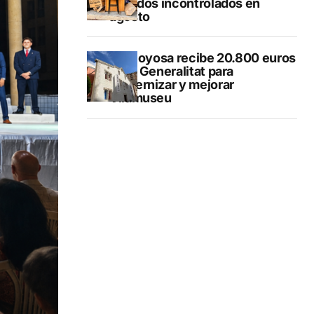
vertidos incontrolados en
agosto
Villajoyosa recibe 20.800 euros
de la Generalitat para
modernizar y mejorar
Vilamuseu