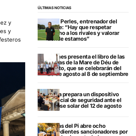
ÚLTIMAS NOTICIAS
Pere Perles, entrenador del
dez y
Calpe: “Hay que respetar
nes y
mucho a los rivales y valorar
dónde estamos”
festeros
Duanes presenta el libro de las
fiestas de la Mare de Déu de
Loreto, que se celebrarán del
29 de agosto al 8 de septiembre
Xàbia prepara un dispositivo
especial de seguridad ante el
eclipse solar del 12 de agosto
L’Alfàs del Pi abre ocho
expedientes sancionadores por