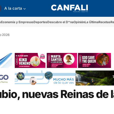
A la carta
s
Economía y Empresas
Deportes
Descubre el D*na
Opinión
La Última
Recetas
Re
lp 2026
ubio, nuevas Reinas de 